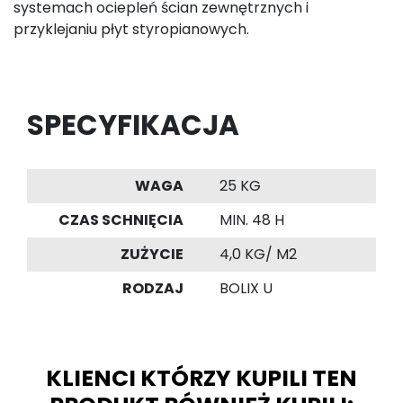
systemach ociepleń ścian zewnętrznych i
przyklejaniu płyt styropianowych.
SPECYFIKACJA
WAGA
25 KG
CZAS SCHNIĘCIA
MIN. 48 H
ZUŻYCIE
4,0 KG/ M2
RODZAJ
BOLIX U
KLIENCI KTÓRZY KUPILI TEN