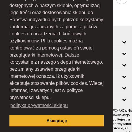
dostępnych w naszym sklepie, optymalizacji
jego treści oraz dostosowania sklepu do
Państwa indywidualnych potrzeb korzystamy
z informacji zapisanych za pomocą plików
cookies na urządzeniach końcowych
MOJE KONTO
użytkowników. Pliki cookies można
kontrolować za pomocą ustawień swojej
INFORMACJE
przeglądarki internetowej. Dalsze
korzystanie z naszego sklepu internetowego,
O FIRMIE
bez zmiany ustawień przeglądarki
ZOBACZ RÓWNIEŻ
internetowej oznacza, iż użytkownik
akceptuje stosowanie plików cookies. Więcej
KONTAKT
informacji zawartych jest w polityce
NEWSLETTER
prywatności sklepu.
polityka prywatności sklepu
RAMEX SPÓŁKA Z OGRANICZONĄ ODPOWIEDZIALNOŚCIĄ SPÓŁKA KOMANDYTOWO-AKCYJNA
z siedzibą w Nowym Sączu (adres siedziby i adres do doręczeń: ul. Wiśniowieckiego
123 C, 33-300 Nowy Sącz); wpisana do Rejestru Przedsiębiorców Krajowego Rejestru
Akceptuję
Sądowego pod numerem KRS 0000434051; sąd rejestrowy, w którym przechowywana
jest dokumentacja spółki: Sąd Rejonowy dla Krakowa-Śródmieścia w Krakowie, XII