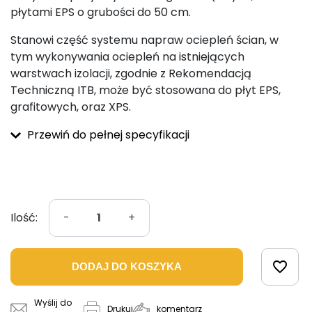
płytami EPS o grubości do 50 cm.
Stanowi część systemu napraw ociepleń ścian, w
tym wykonywania ociepleń na istniejących
warstwach izolacji, zgodnie z Rekomendacją
Techniczną ITB, może być stosowana do płyt EPS,
grafitowych, oraz XPS.
Przewiń do pełnej specyfikacji
Ilość:
-
+
favorite_border
DODAJ DO KOSZYKA
Wyślij do
komentarz
Drukuj