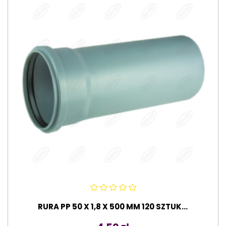
RURA PP 50 X 1,8 X 500 MM 120 SZTUK...
Cena