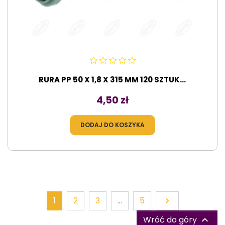
RURA PP 50 X 1,8 X 315 MM 120 SZTUK...
Cena
4,50 zł
DODAJ DO KOSZYKA
Dalej
1
2
3
…
5

Wróć do góry
