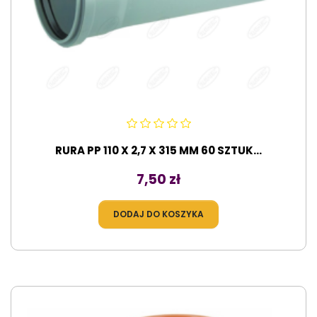
RURA PP 110 X 2,7 X 315 MM 60 SZTUK...
Cena
7,50 zł
DODAJ DO KOSZYKA