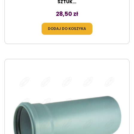
SZTUK...
Cena
28,50 zł
DODAJ DO KOSZYKA