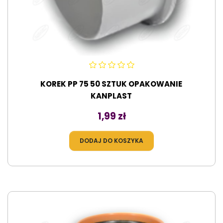
KOREK PP 75 50 SZTUK OPAKOWANIE
KANPLAST
Cena
1,99 zł
DODAJ DO KOSZYKA