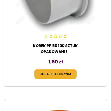
KOREK PP 50 100 SZTUK
OPAKOWANIE...
Cena
1,50 zł
DODAJ DO KOSZYKA