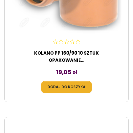
KOLANO PP 160/90 10 SZTUK
OPAKOWANIE...
Cena
19,05 zł
DODAJ DO KOSZYKA