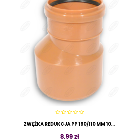
ZWĘŻKA REDUKCJA PP 160/110 MM 10...
Cena
8,99 zł