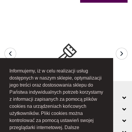
Informujemy, iż w celu realizacji usług
dostępnych w naszym sklepie, optymalizacji
jego treści oraz dostosowania sklepu do
Państwa indywidualnych potrzeb korzystamy
MOJE KONTO
z informacji zapisanych za pomocą plików
cookies na urządzeniach końcowych
INFORMACJE
użytkowników. Pliki cookies można
O FIRMIE
kontrolować za pomocą ustawień swojej
przeglądarki internetowej. Dalsze
ZOBACZ RÓWNIEŻ