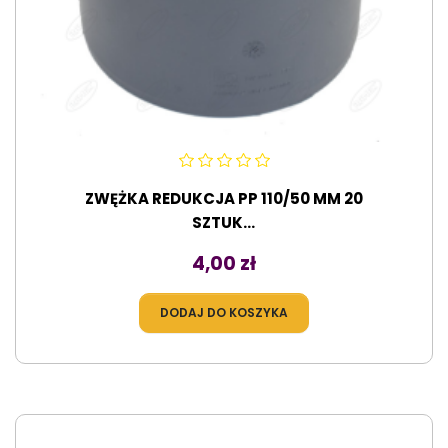
ZWĘŻKA REDUKCJA PP 110/50 MM 20
SZTUK...
Cena
4,00 zł
DODAJ DO KOSZYKA