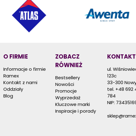
O FIRMIE
ZOBACZ
KONTAKT
RÓWNIEŻ
Informacje o firmie
ul. Wiśniowi
Ramex
123c
Bestsellery
Kontakt z nami
33-300 Nowy
Nowości
Oddziały
tel.
+48 692 
Promocje
Blog
784
Wyprzedaż
NIP: 7343516
Kluczowe marki
Inspiracje i porady
sklep@ramex