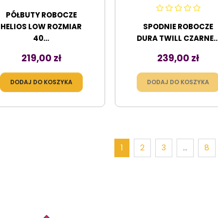
PÓŁBUTY ROBOCZE
HELIOS LOW ROZMIAR
SPODNIE ROBOCZE
40...
DURA TWILL CZARNE..
Cena
Cena
219,00 zł
239,00 zł
DODAJ DO KOSZYKA
DODAJ DO KOSZYKA
1
2
3
…
8