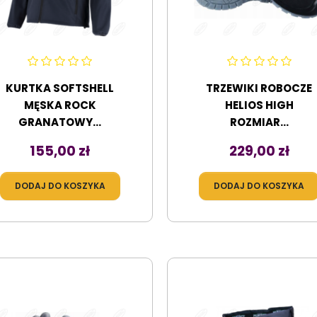
KURTKA SOFTSHELL
TRZEWIKI ROBOCZE
MĘSKA ROCK
HELIOS HIGH
GRANATOWY...
ROZMIAR...
Cena
Cena
155,00 zł
229,00 zł
DODAJ DO KOSZYKA
DODAJ DO KOSZYKA