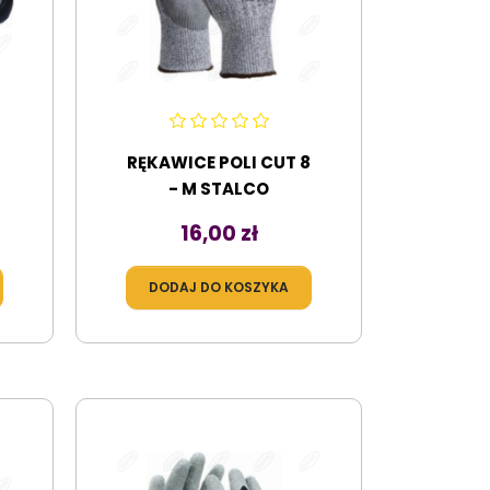
RĘKAWICE POLI CUT 8
- M STALCO
Cena
16,00 zł
DODAJ DO KOSZYKA