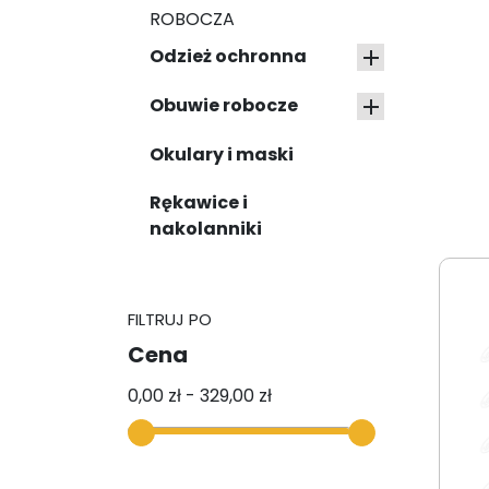
ROBOCZA
Odzież ochronna

Obuwie robocze

Okulary i maski
Rękawice i
nakolanniki
FILTRUJ PO
Cena
0,00 zł - 329,00 zł