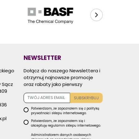
NEWSLETTER
eckiego
Dołącz do naszego Newslettera i
otrzymuj najnowsze promocje
 Sącz
oraz rabaty jako pierwszy
409
SUBSKRYBUJ
936
Potwierdzam, że zapoznałem się z
polityką
prywatności
sklepu internetowego.
.pl
Potwierdzam, że zapoznałem się i
akceptuję
regulamin sklepu
internetowego.
Administratorem danych osobowych