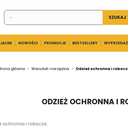
SZUKAJ
CJALNE
NOWOŚCI
PROMOCJE
BESTSELLERY
WYPRZEDAŻ
trona główna
Warsztat i narzędzia
Odzież ochronna i roboc
ODZIEŻ OCHRONNA I 
ż ochronna i robocza