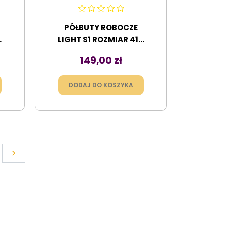
PÓŁBUTY ROBOCZE
.
LIGHT S1 ROZMIAR 41...
Cena
149,00 zł
DODAJ DO KOSZYKA
Dalej
