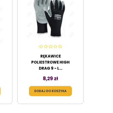
RĘKAWICE
POLIESTROWE HIGH
DRAG 9 - L...
Cena
8,29 zł
DODAJ DO KOSZYKA