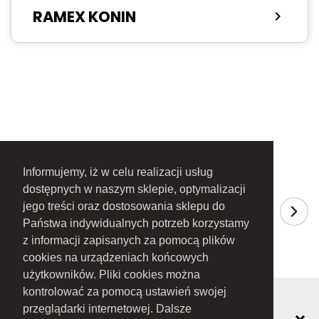
RAMEX KONIN
chevron_right
Informujemy, iż w celu realizacji usług
dostępnych w naszym sklepie, optymalizacji
jego treści oraz dostosowania sklepu do
Państwa indywidualnych potrzeb korzystamy
z informacji zapisanych za pomocą plików
cookies na urządzeniach końcowych
użytkowników. Pliki cookies można
kontrolować za pomocą ustawień swojej
przeglądarki internetowej. Dalsze
MOJE KONTO