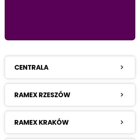
CENTRALA
chevron_right
RAMEX RZESZÓW
chevron_right
RAMEX KRAKÓW
chevron_right