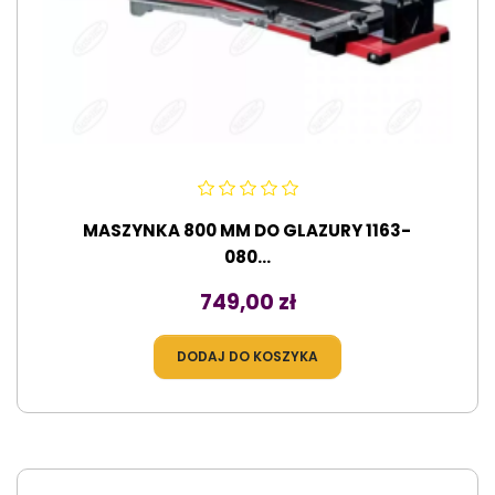
MASZYNKA 800 MM DO GLAZURY 1163-
080...
Cena
749,00 zł
DODAJ DO KOSZYKA