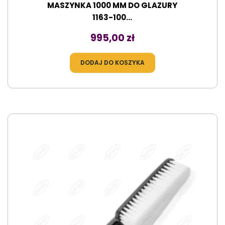
MASZYNKA 1000 MM DO GLAZURY
1163-100...
Cena
995,00 zł
DODAJ DO KOSZYKA