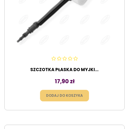
SZCZOTKA PŁASKA DO MYJKI...
Cena
17,90 zł
DODAJ DO KOSZYKA