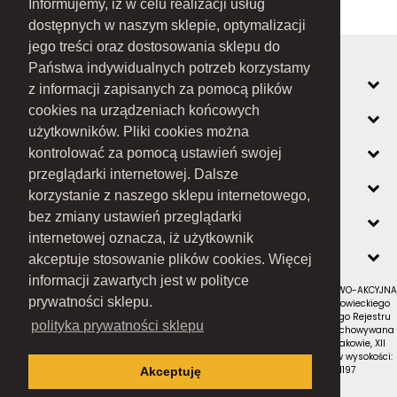
Informujemy, iż w celu realizacji usług
dostępnych w naszym sklepie, optymalizacji
jego treści oraz dostosowania sklepu do
Państwa indywidualnych potrzeb korzystamy
MOJE KONTO
z informacji zapisanych za pomocą plików
cookies na urządzeniach końcowych
INFORMACJE
użytkowników. Pliki cookies można
O FIRMIE
kontrolować za pomocą ustawień swojej
przeglądarki internetowej. Dalsze
ZOBACZ RÓWNIEŻ
korzystanie z naszego sklepu internetowego,
KONTAKT
bez zmiany ustawień przeglądarki
internetowej oznacza, iż użytkownik
NEWSLETTER
akceptuje stosowanie plików cookies. Więcej
informacji zawartych jest w polityce
RAMEX SPÓŁKA Z OGRANICZONĄ ODPOWIEDZIALNOŚCIĄ SPÓŁKA KOMANDYTOWO-AKCYJNA
prywatności sklepu.
z siedzibą w Nowym Sączu (adres siedziby i adres do doręczeń: ul. Wiśniowieckiego
123 C, 33-300 Nowy Sącz); wpisana do Rejestru Przedsiębiorców Krajowego Rejestru
polityka prywatności sklepu
Sądowego pod numerem KRS 0000434051; sąd rejestrowy, w którym przechowywana
jest dokumentacja spółki: Sąd Rejonowy dla Krakowa-Śródmieścia w Krakowie, XII
Wydział Gospodarczy Krajowego Rejestru Sądowego; kapitał zakładowy w wysokości:
10 050 000 zł, w całości opłacony; NIP: 7343516936; REGON: 122671197
Akceptuję