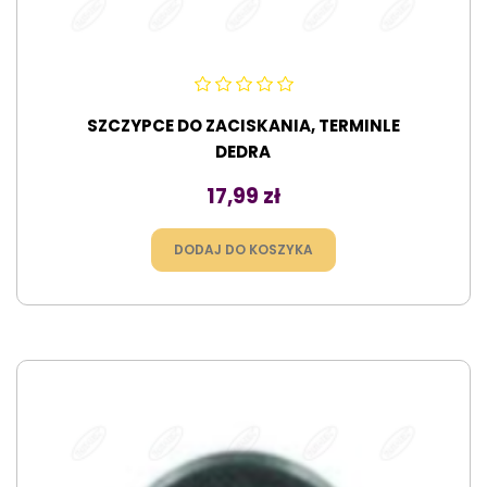
SZCZYPCE DO ZACISKANIA, TERMINLE
DEDRA
Cena
17,99 zł
DODAJ DO KOSZYKA