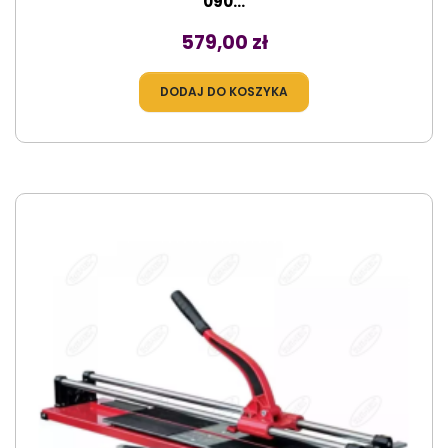
090...
Cena
579,00 zł
DODAJ DO KOSZYKA