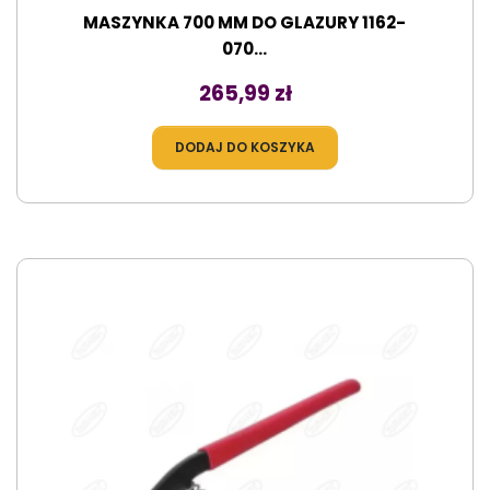
MASZYNKA 700 MM DO GLAZURY 1162-
070...
Cena
265,99 zł
DODAJ DO KOSZYKA