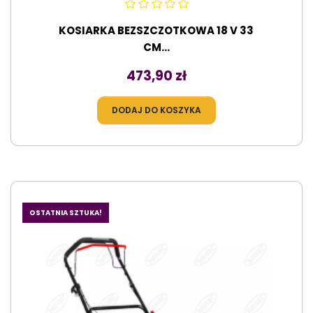
KOSIARKA BEZSZCZOTKOWA 18 V 33
CM...
Cena
473,90 zł
DODAJ DO KOSZYKA
OSTATNIA SZTUKA!