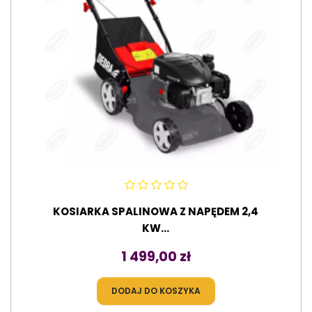
KOSIARKA SPALINOWA Z NAPĘDEM 2,4
KW...
Cena
1 499,00 zł
DODAJ DO KOSZYKA