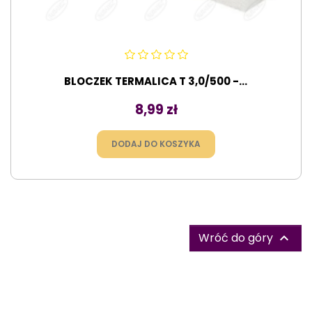
BLOCZEK TERMALICA T 3,0/500 -...
Cena
8,99 zł
DODAJ DO KOSZYKA
Wróć do góry
