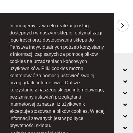
Informujemy, iż w celu realizacji usług
dostępnych w naszym sklepie, optymalizacji
jego treści oraz dostosowania sklepu do
Państwa indywidualnych potrzeb korzystamy
z informacji zapisanych za pomocą plików
cookies na urządzeniach końcowych
MOJE KONTO
użytkowników. Pliki cookies można
kontrolować za pomocą ustawień swojej
INFORMACJE
przeglądarki internetowej. Dalsze
korzystanie z naszego sklepu internetowego,
O FIRMIE
bez zmiany ustawień przeglądarki
ZOBACZ RÓWNIEŻ
internetowej oznacza, iż użytkownik
akceptuje stosowanie plików cookies. Więcej
KONTAKT
informacji zawartych jest w polityce
NEWSLETTER
prywatności sklepu.