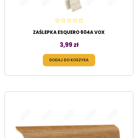
ZAŚLEPKA ESQUERO 604A VOX
Cena
3,99 zł
DODAJ DO KOSZYKA