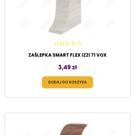
ZAŚLEPKA SMART FLEX IZZI 71 VOX
Cena
3,49 zł
DODAJ DO KOSZYKA