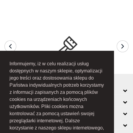
Informujemy, iż w celu realizacji usług
dostępnych w naszym sklepie, optymalizacji
jego treści oraz dostosowania sklepu do
Państwa indywidualnych potrzeb korzystamy
MOJE KONTO
z informacji zapisanych za pomocą plików
cookies na urządzeniach końcowych
INFORMACJE
użytkowników. Pliki cookies można
O FIRMIE
kontrolować za pomocą ustawień swojej
przeglądarki internetowej. Dalsze
ZOBACZ RÓWNIEŻ
korzystanie z naszego sklepu internetowego,