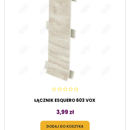
ŁĄCZNIK ESQUERO 603 VOX
Cena
3,99 zł
DODAJ DO KOSZYKA