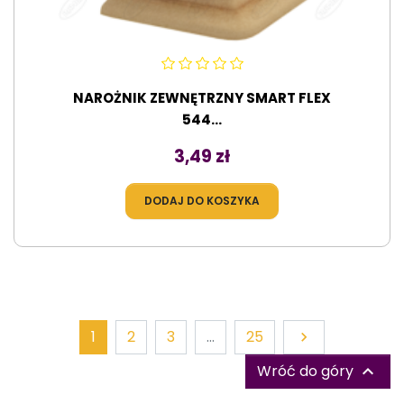
NAROŻNIK ZEWNĘTRZNY SMART FLEX
544...
Cena
3,49 zł
DODAJ DO KOSZYKA
Dalej
1
2
3
…
25

Wróć do góry
