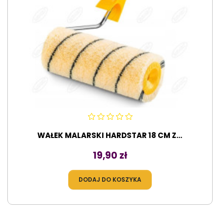
WAŁEK MALARSKI HARDSTAR 18 CM Z...
Cena
19,90 zł
DODAJ DO KOSZYKA