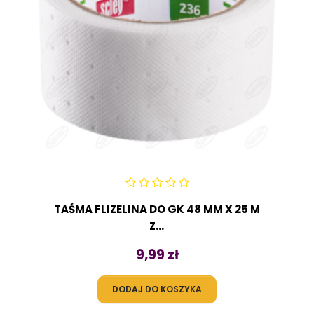
TAŚMA FLIZELINA DO GK 48 MM X 25 M
Z...
Cena
9,99 zł
DODAJ DO KOSZYKA