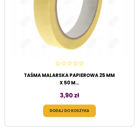
TAŚMA MALARSKA PAPIEROWA 25 MM
X 50 M...
Cena
3,90 zł
DODAJ DO KOSZYKA