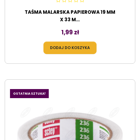
TAŚMA MALARSKA PAPIEROWA 19 MM
X 33 M...
Cena
1,99 zł
DODAJ DO KOSZYKA
OSTATNIA SZTUKA!