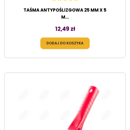
TAŚMA ANTYPOŚLIZGOWA 25 MM X 5
M...
Cena
12,49 zł
DODAJ DO KOSZYKA