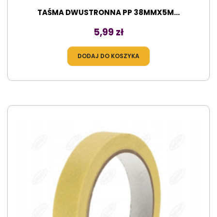
TAŚMA DWUSTRONNA PP 38MMX5M...
Cena
5,99 zł
DODAJ DO KOSZYKA