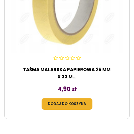
TAŚMA MALARSKA PAPIEROWA 25 MM
X 33 M...
Cena
4,90 zł
DODAJ DO KOSZYKA