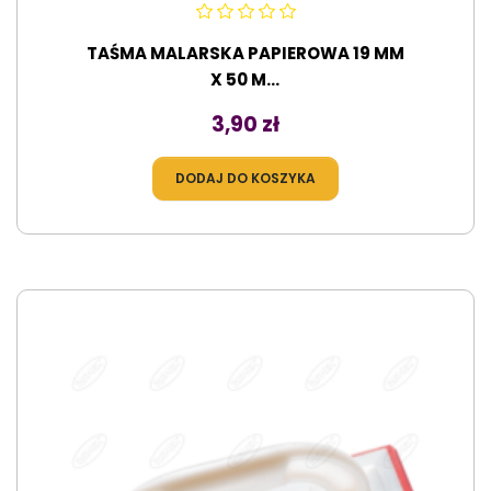
TAŚMA MALARSKA PAPIEROWA 19 MM
X 50 M...
Cena
3,90 zł
DODAJ DO KOSZYKA