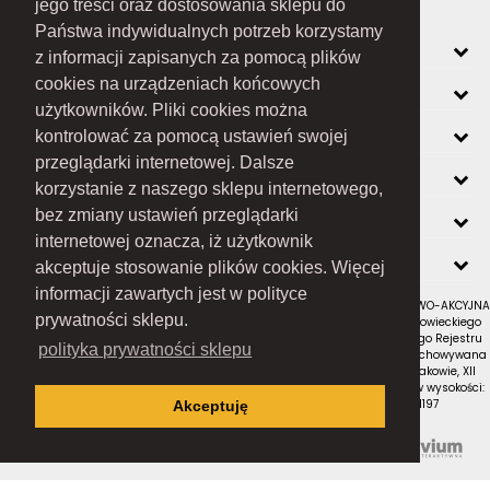
jego treści oraz dostosowania sklepu do
Państwa indywidualnych potrzeb korzystamy
MOJE KONTO
z informacji zapisanych za pomocą plików
cookies na urządzeniach końcowych
INFORMACJE
użytkowników. Pliki cookies można
O FIRMIE
kontrolować za pomocą ustawień swojej
przeglądarki internetowej. Dalsze
ZOBACZ RÓWNIEŻ
korzystanie z naszego sklepu internetowego,
KONTAKT
bez zmiany ustawień przeglądarki
internetowej oznacza, iż użytkownik
NEWSLETTER
akceptuje stosowanie plików cookies. Więcej
informacji zawartych jest w polityce
RAMEX SPÓŁKA Z OGRANICZONĄ ODPOWIEDZIALNOŚCIĄ SPÓŁKA KOMANDYTOWO-AKCYJNA
prywatności sklepu.
z siedzibą w Nowym Sączu (adres siedziby i adres do doręczeń: ul. Wiśniowieckiego
123 C, 33-300 Nowy Sącz); wpisana do Rejestru Przedsiębiorców Krajowego Rejestru
polityka prywatności sklepu
Sądowego pod numerem KRS 0000434051; sąd rejestrowy, w którym przechowywana
jest dokumentacja spółki: Sąd Rejonowy dla Krakowa-Śródmieścia w Krakowie, XII
Wydział Gospodarczy Krajowego Rejestru Sądowego; kapitał zakładowy w wysokości:
10 050 000 zł, w całości opłacony; NIP: 7343516936; REGON: 122671197
Akceptuję
Proudly designed by
Wszystkie prawa zastrzeżone