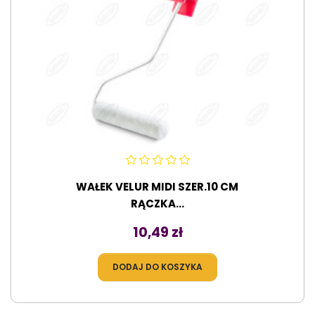
WAŁEK VELUR MIDI SZER.10 CM
RĄCZKA...
Cena
10,49 zł
DODAJ DO KOSZYKA