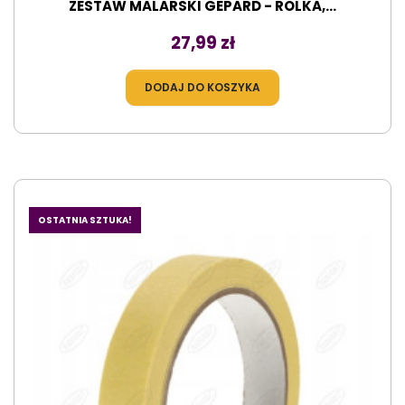
ZESTAW MALARSKI GEPARD - ROLKA,...
Cena
27,99 zł
DODAJ DO KOSZYKA
OSTATNIA SZTUKA!