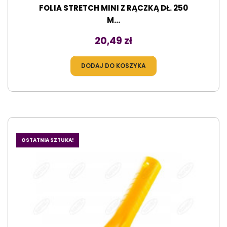
FOLIA STRETCH MINI Z RĄCZKĄ DŁ. 250
M...
Cena
20,49 zł
DODAJ DO KOSZYKA
OSTATNIA SZTUKA!