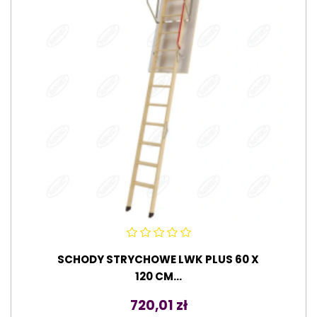
SCHODY STRYCHOWE LWK PLUS 60 X
120 CM...
Cena
720,01 zł