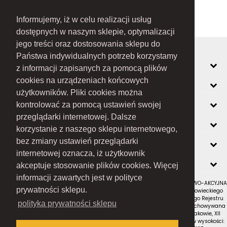
Informujemy, iż w celu realizacji usług
dostępnych w naszym sklepie, optymalizacji
jego treści oraz dostosowania sklepu do
Państwa indywidualnych potrzeb korzystamy
MOJE KONTO
z informacji zapisanych za pomocą plików
cookies na urządzeniach końcowych
INFORMACJE
użytkowników. Pliki cookies można
O FIRMIE
kontrolować za pomocą ustawień swojej
przeglądarki internetowej. Dalsze
ZOBACZ RÓWNIEŻ
korzystanie z naszego sklepu internetowego,
KONTAKT
bez zmiany ustawień przeglądarki
internetowej oznacza, iż użytkownik
NEWSLETTER
akceptuje stosowanie plików cookies. Więcej
informacji zawartych jest w polityce
RAMEX SPÓŁKA Z OGRANICZONĄ ODPOWIEDZIALNOŚCIĄ SPÓŁKA KOMANDYTOWO-AKCYJNA
prywatności sklepu.
z siedzibą w Nowym Sączu (adres siedziby i adres do doręczeń: ul. Wiśniowieckiego
123 C, 33-300 Nowy Sącz); wpisana do Rejestru Przedsiębiorców Krajowego Rejestru
polityka prywatności sklepu
Sądowego pod numerem KRS 0000434051; sąd rejestrowy, w którym przechowywana
jest dokumentacja spółki: Sąd Rejonowy dla Krakowa-Śródmieścia w Krakowie, XII
Wydział Gospodarczy Krajowego Rejestru Sądowego; kapitał zakładowy w wysokości: