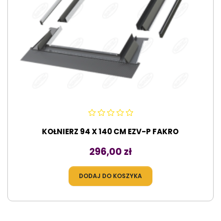
KOŁNIERZ 94 X 140 CM EZV-P FAKRO
Cena
296,00 zł
DODAJ DO KOSZYKA