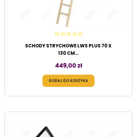
SCHODY STRYCHOWE LWS PLUS 70 X
130 CM...
Cena
449,00 zł
DODAJ DO KOSZYKA