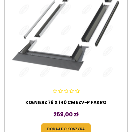
KOŁNIERZ 78 X 140 CM EZV-P FAKRO
Cena
269,00 zł
DODAJ DO KOSZYKA