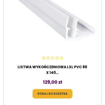
LISTWA WYKOŃCZENIOWA LXL PVC 86
X 140...
Cena
129,00 zł
DODAJ DO KOSZYKA