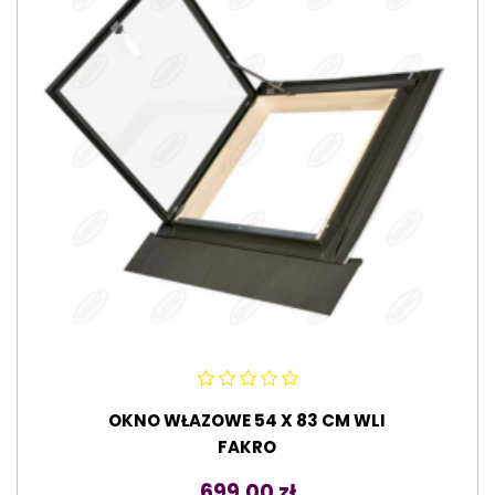
OKNO WŁAZOWE 54 X 83 CM WLI
FAKRO
Cena
699,00 zł