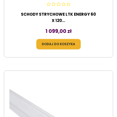
SCHODY STRYCHOWE LTK ENERGY 60
X 120...
Cena
1 099,00 zł
DODAJ DO KOSZYKA