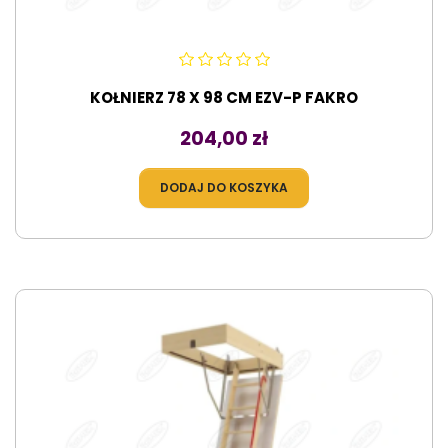
KOŁNIERZ 78 X 98 CM EZV-P FAKRO
Cena
204,00 zł
DODAJ DO KOSZYKA