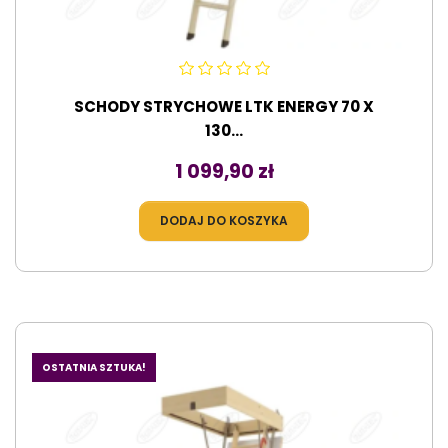
SCHODY STRYCHOWE LTK ENERGY 70 X
130...
Cena
1 099,90 zł
DODAJ DO KOSZYKA
OSTATNIA SZTUKA!