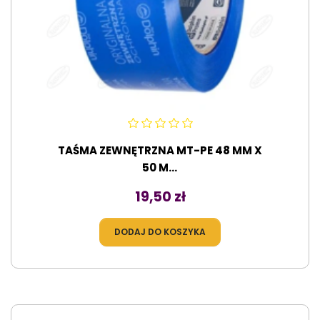
TAŚMA ZEWNĘTRZNA MT-PE 48 MM X
50 M...
Cena
19,50 zł
DODAJ DO KOSZYKA