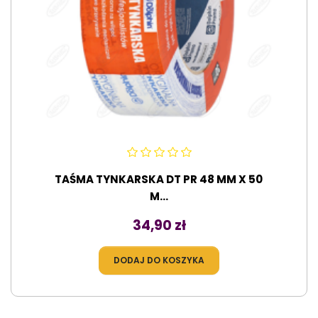
TAŚMA TYNKARSKA DT PR 48 MM X 50
M...
Cena
34,90 zł
DODAJ DO KOSZYKA