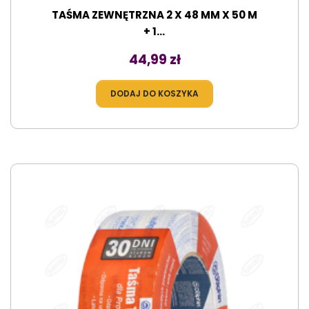
TAŚMA ZEWNĘTRZNA 2 X 48 MM X 50 M
+ 1...
Cena
44,99 zł
DODAJ DO KOSZYKA