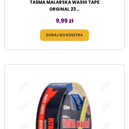
TAŚMA MALARSKA WASHI TAPE
ORGINAL 23...
Cena
9,99 zł
DODAJ DO KOSZYKA