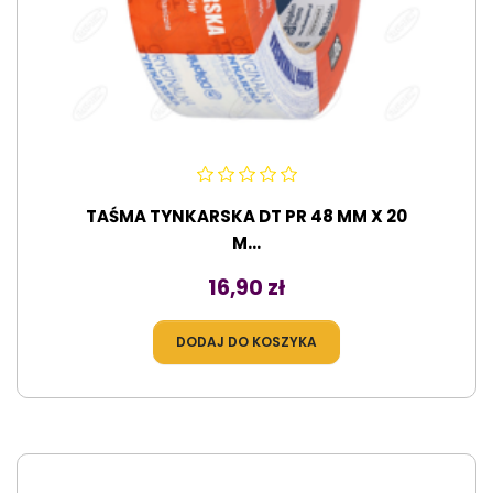
TAŚMA TYNKARSKA DT PR 48 MM X 20
M...
Cena
16,90 zł
DODAJ DO KOSZYKA