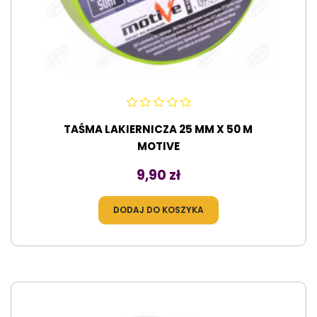
TAŚMA LAKIERNICZA 25 MM X 50 M
MOTIVE
Cena
9,90 zł
DODAJ DO KOSZYKA