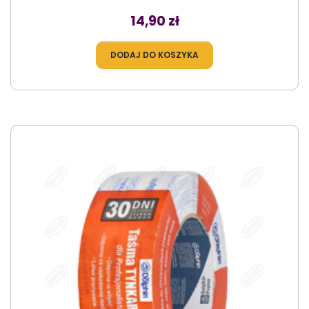
Cena
14,90 zł
DODAJ DO KOSZYKA