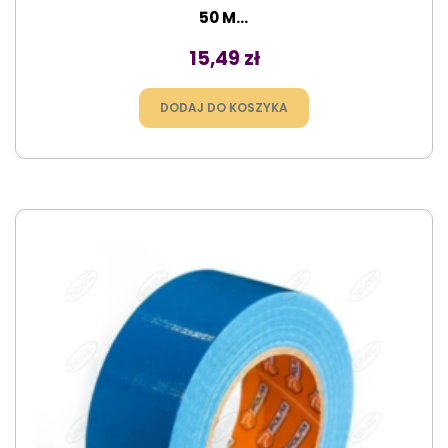
50 M...
Cena
15,49 zł
DODAJ DO KOSZYKA