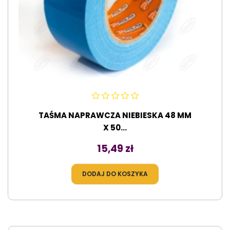
TAŚMA NAPRAWCZA NIEBIESKA 48 MM
X 50...
Cena
15,49 zł
DODAJ DO KOSZYKA