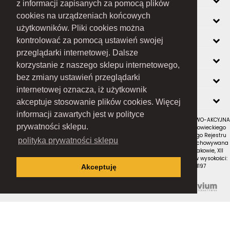
z informacji zapisanych za pomocą plików
cookies na urządzeniach końcowych
INFORMACJE
użytkowników. Pliki cookies można
O FIRMIE
kontrolować za pomocą ustawień swojej
przeglądarki internetowej. Dalsze
ZOBACZ RÓWNIEŻ
korzystanie z naszego sklepu internetowego,
KONTAKT
bez zmiany ustawień przeglądarki
internetowej oznacza, iż użytkownik
NEWSLETTER
akceptuje stosowanie plików cookies. Więcej
informacji zawartych jest w polityce
RAMEX SPÓŁKA Z OGRANICZONĄ ODPOWIEDZIALNOŚCIĄ SPÓŁKA KOMANDYTOWO-AKCYJNA
prywatności sklepu.
z siedzibą w Nowym Sączu (adres siedziby i adres do doręczeń: ul. Wiśniowieckiego
123 C, 33-300 Nowy Sącz); wpisana do Rejestru Przedsiębiorców Krajowego Rejestru
polityka prywatności sklepu
Sądowego pod numerem KRS 0000434051; sąd rejestrowy, w którym przechowywana
jest dokumentacja spółki: Sąd Rejonowy dla Krakowa-Śródmieścia w Krakowie, XII
Wydział Gospodarczy Krajowego Rejestru Sądowego; kapitał zakładowy w wysokości:
10 050 000 zł, w całości opłacony; NIP: 7343516936; REGON: 122671197
Akceptuję
Proudly designed by
Wszystkie prawa zastrzeżone