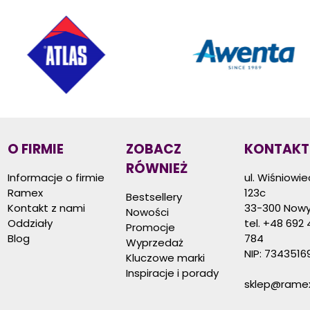
O FIRMIE
ZOBACZ
KONTAKT
RÓWNIEŻ
Informacje o firmie
ul. Wiśniowi
Ramex
123c
Bestsellery
Kontakt z nami
33-300 Nowy
Nowości
Oddziały
tel.
+48 692 
Promocje
Blog
784
Wyprzedaż
NIP: 7343516
Kluczowe marki
Inspiracje i porady
sklep@ramex