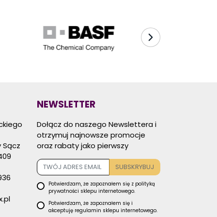
NEWSLETTER
eckiego
Dołącz do naszego Newslettera i
otrzymuj najnowsze promocje
 Sącz
oraz rabaty jako pierwszy
409
SUBSKRYBUJ
936
Potwierdzam, że zapoznałem się z
polityką
prywatności
sklepu internetowego.
.pl
Potwierdzam, że zapoznałem się i
akceptuję
regulamin sklepu
internetowego.