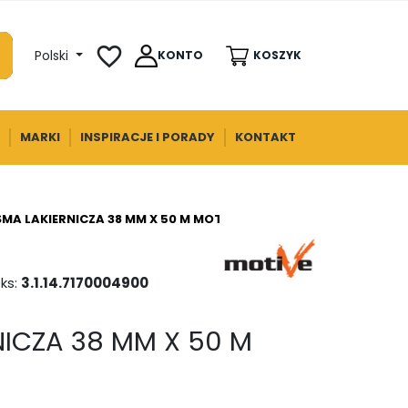
favorite_border
Polski
KONTO
KOSZYK
MARKI
INSPIRACJE I PORADY
KONTAKT
MA LAKIERNICZA 38 MM X 50 M MOTIVE
ks:
3.1.14.7170004900
NICZA 38 MM X 50 M