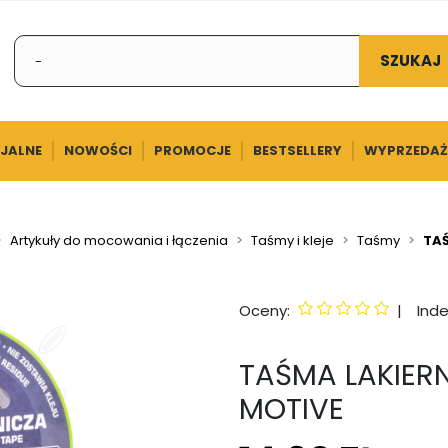
SZUKAJ
CJALNE
NOWOŚCI
PROMOCJE
BESTSELLERY
WYPRZEDAŻ
Artykuły do mocowania i łączenia
Taśmy i kleje
Taśmy
TAŚ
Oceny:
|
Inde
TAŚMA LAKIER
MOTIVE