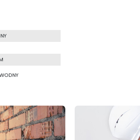
ONY
M
 WODNY