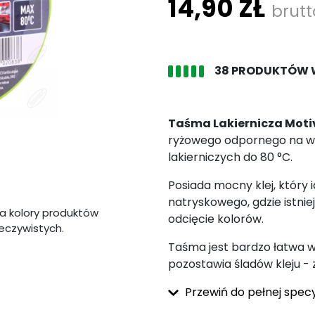
14,90 ZŁ
brutt
38 PRODUKTÓW 
Taśma Lakiernicza Moti
ryżowego odpornego na wi
lakierniczych do 80 °C.
Posiada mocny klej, który
natryskowego, gdzie istnie
a kolory produktów
odcięcie kolorów.
zeczywistych.
Taśma jest bardzo łatwa w
pozostawia śladów kleju 
Przewiń do pełnej specy