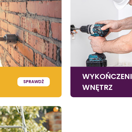
WYKOŃCZEN
SPRAWDŹ
WNĘTRZ