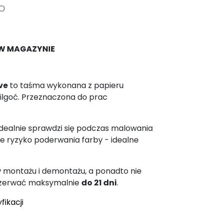
o
W MAGAZYNIE
ve
to taśma wykonana z papieru
lgoć. Przeznaczona do prac
 idealnie sprawdzi się podczas malowania
je ryzyko poderwania farby - idealne
 montażu i demontażu, a ponadto nie
- zerwać maksymalnie
do 21 dni
.
fikacji