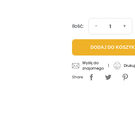
Ilość:
-
+
DODAJ DO KOSZY
Wyślij do
|
Drukuj
znajomego
Share