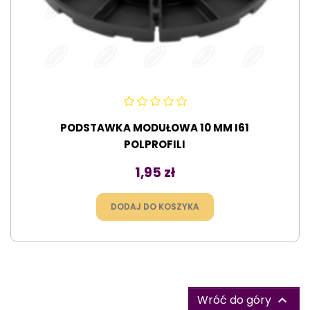
PODSTAWKA MODUŁOWA 10 MM I61
POLPROFILI
Cena
1,95 zł
DODAJ DO KOSZYKA
Wróć do góry
