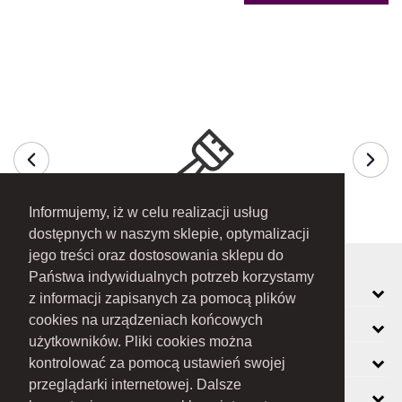
Informujemy, iż w celu realizacji usług
dostępnych w naszym sklepie, optymalizacji
jego treści oraz dostosowania sklepu do
Państwa indywidualnych potrzeb korzystamy
MOJE KONTO
z informacji zapisanych za pomocą plików
cookies na urządzeniach końcowych
INFORMACJE
użytkowników. Pliki cookies można
O FIRMIE
kontrolować za pomocą ustawień swojej
przeglądarki internetowej. Dalsze
ZOBACZ RÓWNIEŻ