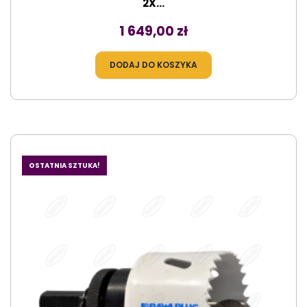
2X...
Cena
1 649,00 zł
DODAJ DO KOSZYKA
OSTATNIA SZTUKA!