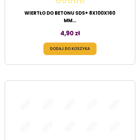
WIERTŁO DO BETONU SDS+ 8X100X160
MM...
Cena
4,90 zł
DODAJ DO KOSZYKA