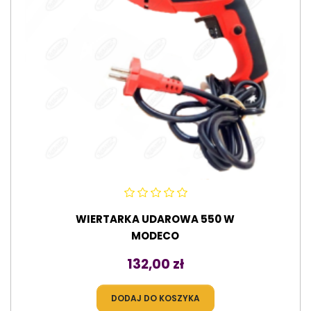
WIERTARKA UDAROWA 550 W
MODECO
Cena
132,00 zł
DODAJ DO KOSZYKA