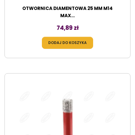
OTWORNICA DIAMENTOWA 25 MM M14
MAX...
Cena
74,89 zł
DODAJ DO KOSZYKA