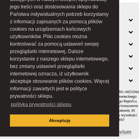
jego treści oraz dostosowania sklepu do
Państwa indywidualnych potrzeb korzystamy
MOJE KONTO
z informacji zapisanych za pomocą plików
cookies na urządzeniach końcowych
INFORMACJE
użytkowników. Pliki cookies można
O FIRMIE
kontrolować za pomocą ustawień swojej
przeglądarki internetowej. Dalsze
ZOBACZ RÓWNIEŻ
korzystanie z naszego sklepu internetowego,
KONTAKT
bez zmiany ustawień przeglądarki
internetowej oznacza, iż użytkownik
NEWSLETTER
akceptuje stosowanie plików cookies. Więcej
informacji zawartych jest w polityce
RAMEX SPÓŁKA Z OGRANICZONĄ ODPOWIEDZIALNOŚCIĄ SPÓŁKA KOMANDYTOWO-AKCYJNA
prywatności sklepu.
z siedzibą w Nowym Sączu (adres siedziby i adres do doręczeń: ul. Wiśniowieckiego
123 C, 33-300 Nowy Sącz); wpisana do Rejestru Przedsiębiorców Krajowego Rejestru
polityka prywatności sklepu
Sądowego pod numerem KRS 0000434051; sąd rejestrowy, w którym przechowywana
jest dokumentacja spółki: Sąd Rejonowy dla Krakowa-Śródmieścia w Krakowie, XII
Wydział Gospodarczy Krajowego Rejestru Sądowego; kapitał zakładowy w wysokości:
10 050 000 zł, w całości opłacony; NIP: 7343516936; REGON: 122671197
Akceptuję
Proudly designed by
Wszystkie prawa zastrzeżone