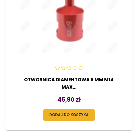
OTWORNICA DIAMENTOWA 8 MM M14
MAX...
Cena
45,90 zł
DODAJ DO KOSZYKA