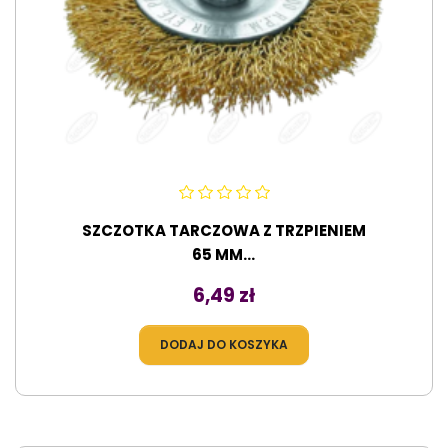
SZCZOTKA TARCZOWA Z TRZPIENIEM
65 MM...
Cena
6,49 zł
DODAJ DO KOSZYKA