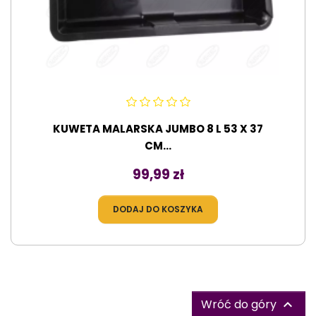
KUWETA MALARSKA JUMBO 8 L 53 X 37
CM...
Cena
99,99 zł
DODAJ DO KOSZYKA
Wróć do góry
