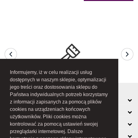
Informujemy, iż w celu realizacji usług
dostępnych w naszym sklepie, optymalizacji
jego treści oraz dostosowania sklepu do
Państwa indywidualnych potrzeb korzystamy
MOJE KONTO
z informacji zapisanych za pomocą plików
cookies na urządzeniach końcowych
INFORMACJE
użytkowników. Pliki cookies można
O FIRMIE
kontrolować za pomocą ustawień swojej
przeglądarki internetowej. Dalsze
ZOBACZ RÓWNIEŻ