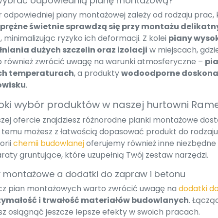
wybrać odpowiednią pianę montażową?
 odpowiedniej piany montażowej zależy od rodzaju prac,
prężne świetnie sprawdzą się przy montażu delikatn
i
, minimalizując ryzyko ich deformacji. Z kolei
piany wyso
niania dużych szczelin oraz izolacji
w miejscach, gdzi
 również zwrócić uwagę na warunki atmosferyczne –
pi
ich temperaturach
, a produkty
wodoodporne doskonal
owisku
.
oki wybór produktów w naszej hurtowni Ram
zej ofercie znajdziesz różnorodne pianki montażowe do
i temu możesz z łatwością dopasować produkt do rodza
orii
chemii budowlanej
oferujemy również inne niezbędne pr
raty gruntujące, które uzupełnią Twój zestaw narzędzi.
y montażowe a dodatki do zapraw i betonu
z pian montażowych warto zwrócić uwagę na
dodatki d
zymałość i trwałość materiałów budowlanych
. Łączą
z osiągnąć jeszcze lepsze efekty w swoich pracach.