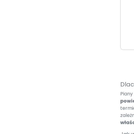
Dlac
Piany
powie
termi
zależ
właśc