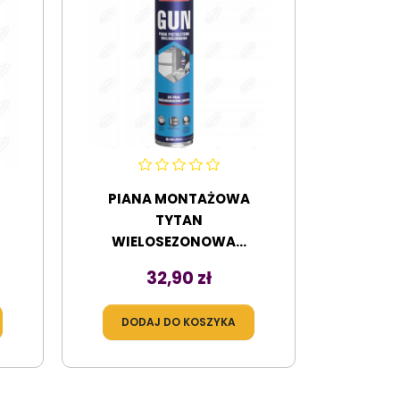
PIANA MONTAŻOWA
A
TYTAN
WIELOSEZONOWA...
Cena
32,90 zł
DODAJ DO KOSZYKA