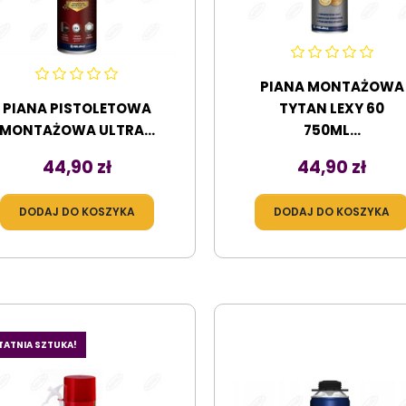
PIANA MONTAŻOWA
PIANA PISTOLETOWA
TYTAN LEXY 60
MONTAŻOWA ULTRA...
750ML...
Cena
Cena
44,90 zł
44,90 zł
DODAJ DO KOSZYKA
DODAJ DO KOSZYKA
TATNIA SZTUKA!