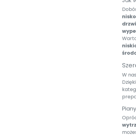
Jak 
Dobór
nisko
drzw
wypeł
Warto
nisk
środ
Szer
W nas
Dzięk
kateg
prepa
Pian
Opróc
wytr
możes