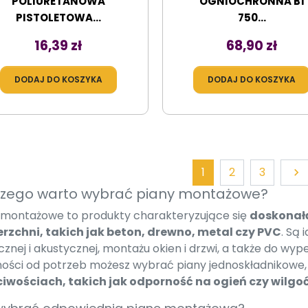
POLIURETANOWA
OGNIOCHRONNA B1
PISTOLETOWA...
750...
Cena
Cena
16,39 zł
68,90 zł
DODAJ DO KOSZYKA
DODAJ DO KOSZYKA
Dal
1
2
3

zego warto wybrać piany montażowe?
 montażowe to produkty charakteryzujące się
doskonałą
rzchni, takich jak beton, drewno, metal czy PVC
. Są 
cznej i akustycznej, montażu okien i drzwi, a także do wy
ności od potrzeb możesz wybrać piany jednoskładnikowe
iwościach, takich jak odporność na ogień czy wilgo