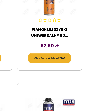
PIANOKLEJ SZYBKI
UNIWERSALNY 60...
Cena
52,90 zł
DODAJ DO KOSZYKA