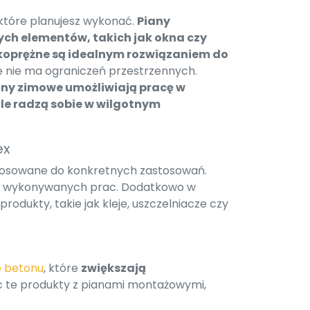
 które planujesz wykonać.
Piany
ych elementów, takich jak okna czy
koprężne są idealnym rozwiązaniem do
e nie ma ograniczeń przestrzennych.
any zimowe umożliwiają pracę w
e radzą sobie w wilgotnym
ex
stosowane do konkretnych zastosowań.
ju wykonywanych prac. Dodatkowo w
odukty, takie jak kleje, uszczelniacze czy
o betonu
, które
zwiększają
c te produkty z pianami montażowymi,