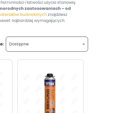
hstronności i łatwości użycia stanowią
żnorodnych zastosowaniach – od
materiałów budowlanych
znajdziesz
 nawet najbardziej wymagających
o: