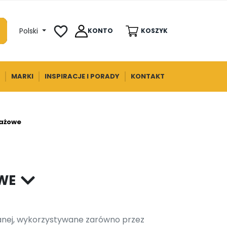
favorite_border
Polski
KONTO
KOSZYK
MARKI
INSPIRACJE I PORADY
KONTAKT
ażowe
WE
anej, wykorzystywane zarówno przez