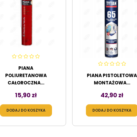
PIANA
POLIURETANOWA
PIANA PISTOLETOW
CAŁOROCZNA...
MONTAŻOWA...
Cena
Cena
15,90 zł
42,90 zł
DODAJ DO KOSZYKA
DODAJ DO KOSZYKA