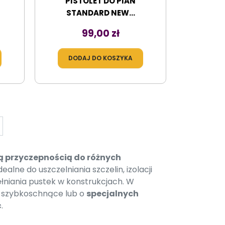
PISTOLET DO PIAN
STANDARD NEW...
Cena
99,00 zł
DODAJ DO KOSZYKA
ej
 przyczepnością do różnych
idealne do uszczelniania szczelin, izolacji
pełniania pustek w konstrukcjach. W
, szybkoschnące lub o
specjalnych
ć
.