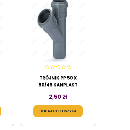
TRÓJNIK PP 50 X
50/45 KANPLAST
Cena
2,50 zł
DODAJ DO KOSZYKA