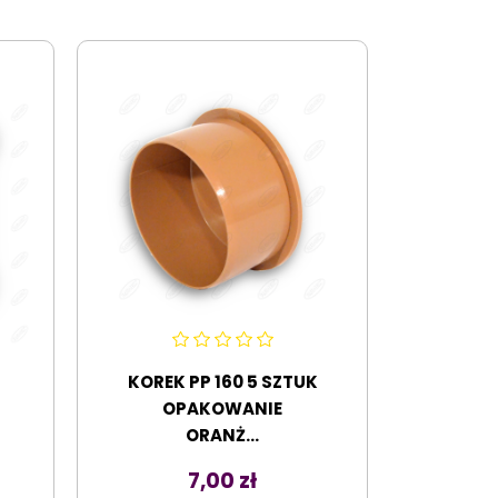
KOREK PP 160 5 SZTUK
OPAKOWANIE
ORANŻ...
Cena
7,00 zł