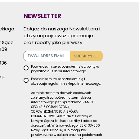
NEWSLETTER
eckiego
Dołącz do naszego Newslettera i
otrzymuj najnowsze promocje
 Sącz
oraz rabaty jako pierwszy
409
SUBSKRYBUJ
936
Potwierdzam, że zapoznałem się z
polityką
prywatności
sklepu internetowego.
.pl
Potwierdzam, że zapoznałem się i
akceptuję
regulamin sklepu
internetowego.
Administratorem danych osobowych
zbieranych za pośrednictwem sklepu
internetowego jest Sprzedawca RAMEX
SPÓŁKA Z OGRANICZONĄ
ODPOWIEDZIALNOŚCIĄ SPÓŁKA
KOMANDYTOWO-AKCYJNA z siedzibą w
Nowym Sączu (adres siedziby i adres do
doręczeń: ul. Wiśniowieckiego 123 C, 33-300
Nowy Sącz. Dane są lub mogą być
przetwarzane w celach oraz na podstawach