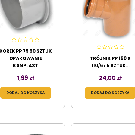
KOREK PP 75 50 SZTUK
OPAKOWANIE
TRÓJNIK PP 160 X
KANPLAST
110/67 5 SZTUK...
Cena
Cena
1,99 zł
24,00 zł
DODAJ DO KOSZYKA
DODAJ DO KOSZYKA