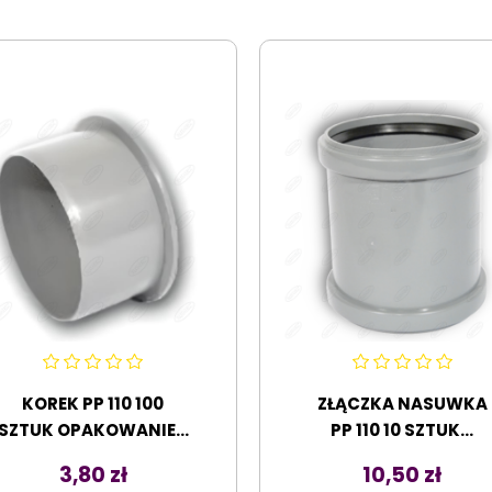
KOREK PP 110 100
ZŁĄCZKA NASUWKA
SZTUK OPAKOWANIE...
PP 110 10 SZTUK...
Cena
Cena
3,80 zł
10,50 zł