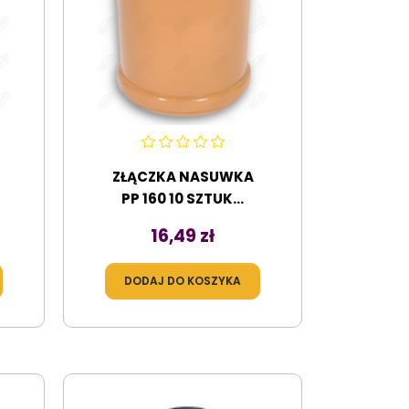
ZŁĄCZKA NASUWKA
PP 160 10 SZTUK...
Cena
16,49 zł
DODAJ DO KOSZYKA