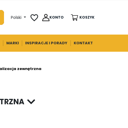
favorite_border
Polski
KONTO
KOSZYK
MARKI
INSPIRACJE I PORADY
KONTAKT
alizacja zewnętrzna
ĘTRZNA