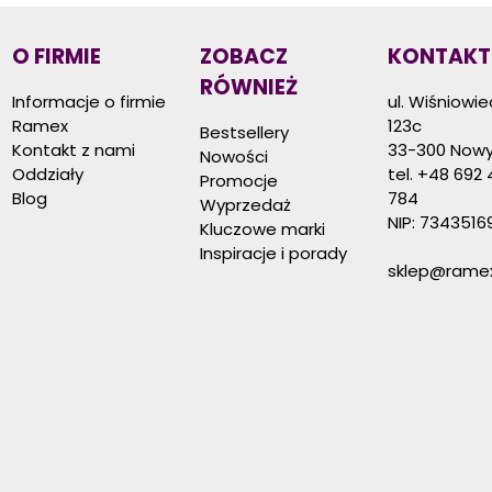
O FIRMIE
ZOBACZ
KONTAKT
RÓWNIEŻ
Informacje o firmie
ul. Wiśniowi
Ramex
123c
Bestsellery
Kontakt z nami
33-300 Nowy
Nowości
Oddziały
tel.
+48 692 
Promocje
Blog
784
Wyprzedaż
NIP: 7343516
Kluczowe marki
Inspiracje i porady
sklep@ramex