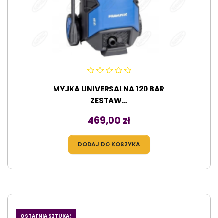
MYJKA UNIVERSALNA 120 BAR
ZESTAW...
Cena
469,00 zł
DODAJ DO KOSZYKA
OSTATNIA SZTUKA!