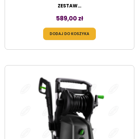
ZESTAW...
Cena
589,00 zł
DODAJ DO KOSZYKA