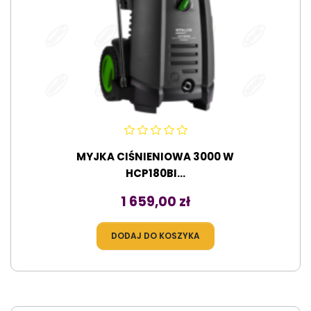
MYJKA CIŚNIENIOWA 3000 W
HCP180BI...
Cena
1 659,00 zł
DODAJ DO KOSZYKA