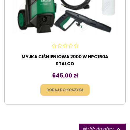
MYJKA CIŚNIENIOWA 2000 W HPC150A
STALCO
Cena
645,00 zł
DODAJ DO KOSZYKA
Wróć do góry
