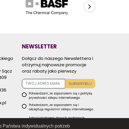
NEWSLETTER
eckiego
Dołącz do naszego Newslettera i
otrzymuj najnowsze promocje
 Sącz
oraz rabaty jako pierwszy
409
SUBSKRYBUJ
936
Potwierdzam, że zapoznałem się z
polityką
prywatności
sklepu internetowego.
.pl
Potwierdzam, że zapoznałem się i
akceptuję
regulamin sklepu
internetowego.
Administratorem danych osobowych
zbieranych za pośrednictwem sklepu
 do Państwa indywidualnych potrzeb
internetowego jest Sprzedawca RAMEX