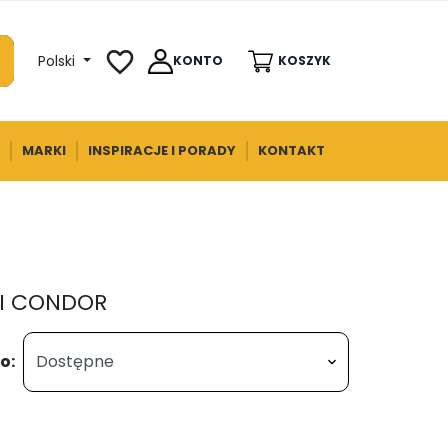
favorite_border
Polski
KONTO
KOSZYK
MARKI
INSPIRACJE I PORADY
KONTAKT
I CONDOR
o: