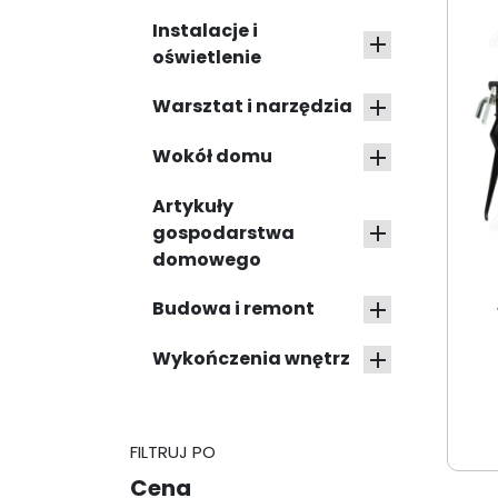
Instalacje i

oświetlenie
Warsztat i narzędzia

Wokół domu

Artykuły
gospodarstwa

domowego
Budowa i remont

Wykończenia wnętrz

FILTRUJ PO
Cena