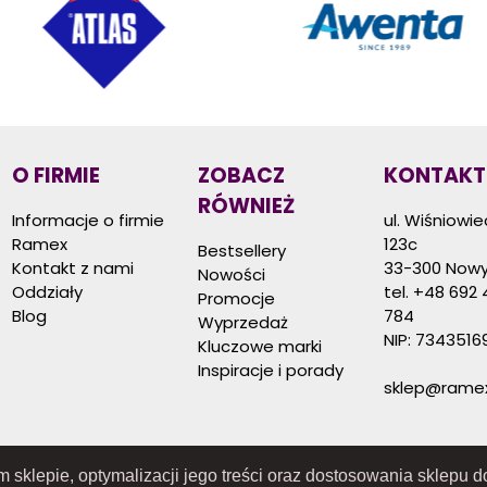
O FIRMIE
ZOBACZ
KONTAKT
RÓWNIEŻ
Informacje o firmie
ul. Wiśniowi
Ramex
123c
Bestsellery
Kontakt z nami
33-300 Nowy
Nowości
Oddziały
tel.
+48 692 
Promocje
Blog
784
Wyprzedaż
NIP: 7343516
Kluczowe marki
Inspiracje i porady
sklep@ramex
ym sklepie, optymalizacji jego treści oraz dostosowania sklepu