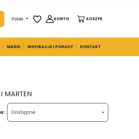
favorite_border
Polski
KONTO
KOSZYK
MARKI
INSPIRACJE I PORADY
KONTAKT
I MARTEN
o: