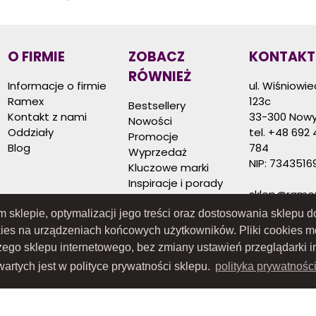
O FIRMIE
ZOBACZ
KONTAKT
RÓWNIEŻ
Informacje o firmie
ul. Wiśniowi
Ramex
123c
Bestsellery
Kontakt z nami
33-300 Nowy
Nowości
Oddziały
tel.
+48 692 
Promocje
Blog
784
Wyprzedaż
NIP: 7343516
Kluczowe marki
Inspiracje i porady
sklep@ramex
ym sklepie, optymalizacji jego treści oraz dostosowania sklepu
kies na urządzeniach końcowych użytkowników. Pliki cookies 
szego sklepu internetowego, bez zmiany ustawień przeglądarki i
artych jest w polityce prywatności sklepu.
polityka prywatnośc