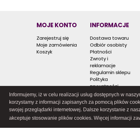
MOJE KONTO
INFORMACJE
Zarejestruj się
Dostawa towaru
Moje zamówienia
Odbiór osobisty
Koszyk
Płatności
Zwroty i
reklamacje
Regulamin sklepu
Polityka
prywatności
Mapa strony
Informujemy, iż w celu realizacji usług dostępnych w nasz
korzystamy z informacji zapisanych za pomocą plików coo
swojej przeglądarki internetowej. Dalsze korzystanie z na
akceptuje stosowanie plików cookies. Więcej informacji zaw