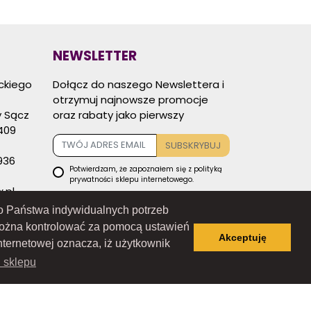
NEWSLETTER
eckiego
Dołącz do naszego Newslettera i
otrzymuj najnowsze promocje
 Sącz
oraz rabaty jako pierwszy
409
SUBSKRYBUJ
936
Potwierdzam, że zapoznałem się z
polityką
prywatności
sklepu internetowego.
.pl
Potwierdzam, że zapoznałem się i
akceptuję
regulamin sklepu
internetowego.
 do Państwa indywidualnych potrzeb
można kontrolować za pomocą ustawień
Administratorem danych osobowych
Akceptuję
zbieranych za pośrednictwem sklepu
nternetowej oznacza, iż użytkownik
internetowego jest Sprzedawca RAMEX
SPÓŁKA Z OGRANICZONĄ
i sklepu
ODPOWIEDZIALNOŚCIĄ SPÓŁKA
KOMANDYTOWO-AKCYJNA z siedzibą w
Nowym Sączu (adres siedziby i adres do
doręczeń: ul. Wiśniowieckiego 123 C, 33-300