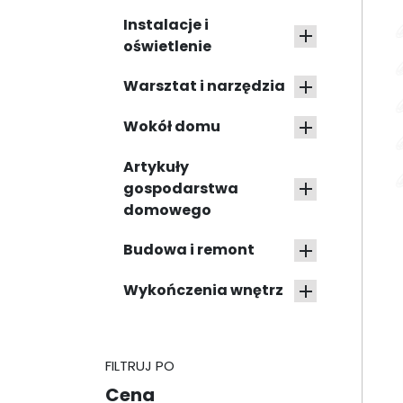
Instalacje i

oświetlenie
Warsztat i narzędzia

Wokół domu

Artykuły
gospodarstwa

domowego
Budowa i remont

Wykończenia wnętrz

FILTRUJ PO
Cena