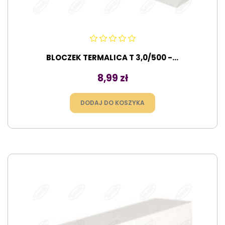
BLOCZEK TERMALICA T 3,0/500 -...
Cena
8,99 zł
DODAJ DO KOSZYKA