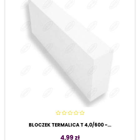
BLOCZEK TERMALICA T 4,0/600 -...
Cena
4,99 zł