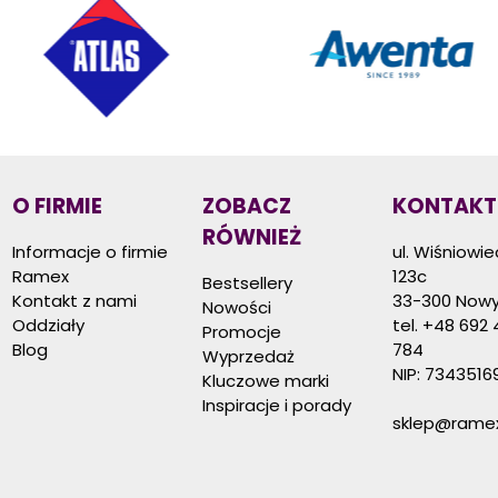
O FIRMIE
ZOBACZ
KONTAKT
RÓWNIEŻ
Informacje o firmie
ul. Wiśniowi
Ramex
123c
Bestsellery
Kontakt z nami
33-300 Nowy
Nowości
Oddziały
tel.
+48 692 
Promocje
Blog
784
Wyprzedaż
NIP: 7343516
Kluczowe marki
Inspiracje i porady
sklep@ramex