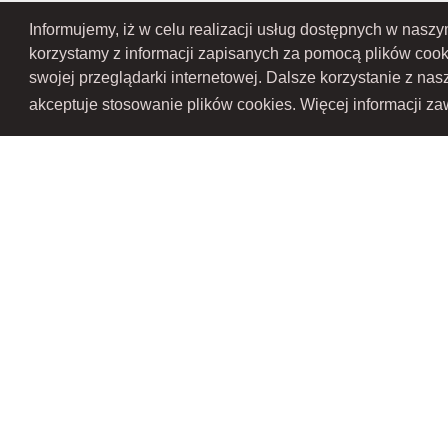
Informujemy, iż w celu realizacji usług dostępnych w nasz
korzystamy z informacji zapisanych za pomocą plików coo
swojej przeglądarki internetowej. Dalsze korzystanie z na
akceptuje stosowanie plików cookies. Więcej informacji zaw
RAMEX SPÓŁKA Z OGRANICZONĄ ODPOWIEDZIALNOŚCIĄ SPÓŁKA KOMANDY
Przedsiębiorców Krajowego Rejestru Sądowego pod numerem KR