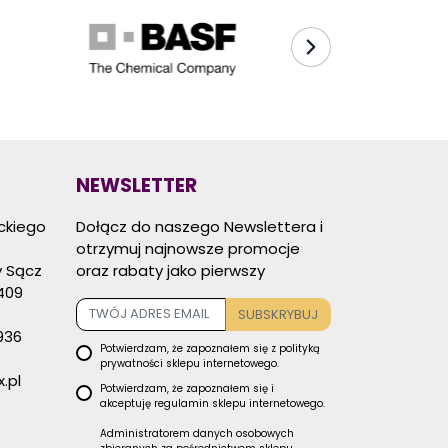
NEWSLETTER
eckiego
Dołącz do naszego Newslettera i
otrzymuj najnowsze promocje
 Sącz
oraz rabaty jako pierwszy
409
SUBSKRYBUJ
936
Potwierdzam, że zapoznałem się z
polityką
prywatności
sklepu internetowego.
.pl
Potwierdzam, że zapoznałem się i
akceptuję
regulamin sklepu
internetowego.
Administratorem danych osobowych