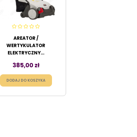
AREATOR /
WERTYKULATOR
ELEKTRYCZNY...
Cena
385,00 zł
DODAJ DO KOSZYKA