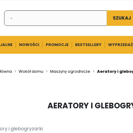
SZUKAJ
CJALNE
NOWOŚCI
PROMOCJE
BESTSELLERY
WYPRZEDAŻ
główna
Wokół domu
Maszyny ogrodnicze
Aeratory i glebo
AERATORY I GLEBOGR
ory i glebogryzarki