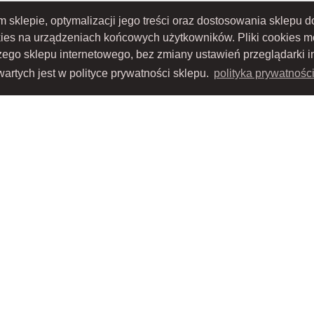
ym sklepie, optymalizacji jego treści oraz dostosowania sklepu
kies na urządzeniach końcowych użytkowników. Pliki cookies 
szego sklepu internetowego, bez zmiany ustawień przeglądarki i
artych jest w polityce prywatności sklepu.
polityka prywatnośc
TOWO-AKCYJNA z siedzibą w Nowym Sączu (adres siedziby i adres do doręczeń: ul. 
S 0000434051; sąd rejestrowy, w którym przechowywana jest dokumentacja spółki: S