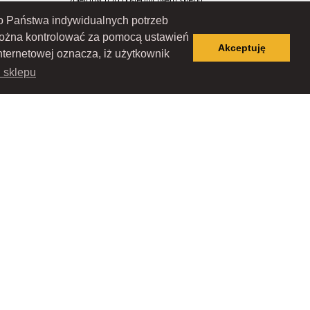
zbieranych za pośrednictwem sklepu
internetowego jest Sprzedawca RAMEX
 do Państwa indywidualnych potrzeb
SPÓŁKA Z OGRANICZONĄ
ODPOWIEDZIALNOŚCIĄ SPÓŁKA
można kontrolować za pomocą ustawień
KOMANDYTOWO-AKCYJNA z siedzibą w
Akceptuję
Nowym Sączu (adres siedziby i adres do
nternetowej oznacza, iż użytkownik
doręczeń: ul. Wiśniowieckiego 123 C, 33-300
i sklepu
Nowy Sącz. Dane są lub mogą być
przetwarzane w celach oraz na podstawach
wskazanych szczegółowo w polityce
prywatności (np. realizacja umowy,
marketing bezpośredni). Polityka
prywatności zawiera pełną informację na
temat przetwarzania danych przez
administratora wraz z prawami
przysługującymi osobie, której dane
dotyczą. Szybki kontakt z administratorem:
sklep@ramex.pl lub tel.: (18) 444-14-04, oraz
692 409 784
Wiśniowieckiego 123 C, 33-300 Nowy Sącz); wpisana do Rejestru
ąd Rejonowy dla Krakowa-Śródmieścia w Krakowie, XII Wydział