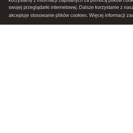
korzystamy z informacji zapisanych za pomocą plików coo
swojej przeglądarki internetowej. Dalsze korzystanie z na
akceptuje stosowanie plików cookies. Więcej informacji zaw
RAMEX SPÓŁKA Z OGRANICZONĄ ODPOWIEDZIALNOŚCIĄ SPÓŁKA KOMANDY
Przedsiębiorców Krajowego Rejestru Sądowego pod numerem KR
Gospodarczy Krajowego Rejest