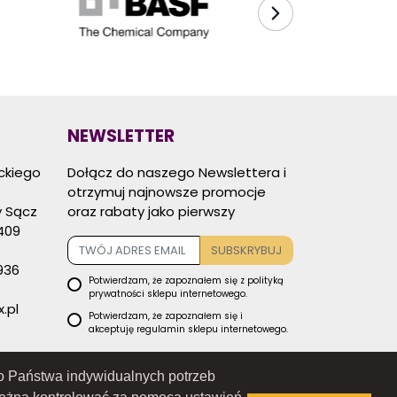
NEWSLETTER
eckiego
Dołącz do naszego Newslettera i
otrzymuj najnowsze promocje
 Sącz
oraz rabaty jako pierwszy
409
SUBSKRYBUJ
936
Potwierdzam, że zapoznałem się z
polityką
prywatności
sklepu internetowego.
.pl
Potwierdzam, że zapoznałem się i
akceptuję
regulamin sklepu
internetowego.
Administratorem danych osobowych
zbieranych za pośrednictwem sklepu
 do Państwa indywidualnych potrzeb
internetowego jest Sprzedawca RAMEX
SPÓŁKA Z OGRANICZONĄ