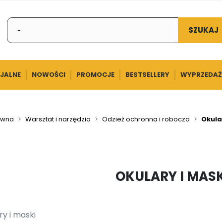
SZUKAJ
CJALNE
NOWOŚCI
PROMOCJE
BESTSELLERY
WYPRZEDAŻ
ówna
Warsztat i narzędzia
Odzież ochronna i robocza
Okula
OKULARY I MASK
ry i maski