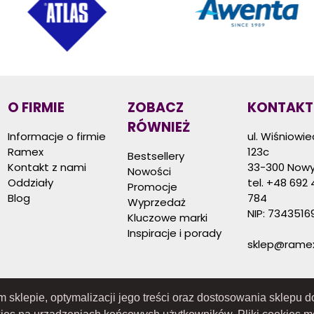
O FIRMIE
ZOBACZ
KONTAKT
RÓWNIEŻ
Informacje o firmie
ul. Wiśniowi
Ramex
123c
Bestsellery
Kontakt z nami
33-300 Nowy
Nowości
Oddziały
tel.
+48 692 
Promocje
Blog
784
Wyprzedaż
NIP: 7343516
Kluczowe marki
Inspiracje i porady
sklep@ramex
ym sklepie, optymalizacji jego treści oraz dostosowania sklepu