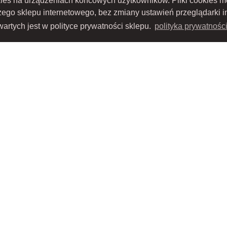
kies na urządzeniach końcowych użytkowników. Pliki cookies 
szego sklepu internetowego, bez zmiany ustawień przeglądarki i
artych jest w polityce prywatności sklepu.
polityka prywatnośc
TOWO-AKCYJNA z siedzibą w Nowym Sączu (adres siedziby i adres do doręczeń: ul. 
S 0000434051; sąd rejestrowy, w którym przechowywana jest dokumentacja spółki: S
ru Sądowego; kapitał zakładowy w wysokości: 10 050 000 zł, w całości opłacony; NIP: