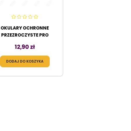
OKULARY OCHRONNE
PRZEZROCZYSTE PRO
Cena
12,90 zł
DODAJ DO KOSZYKA