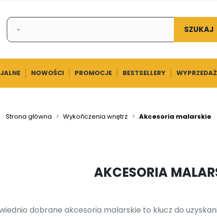
SZUKAJ
CJALNE
NOWOŚCI
PROMOCJE
BESTSELLERY
WYPRZEDAŻ
Strona główna
Wykończenia wnętrz
Akcesoria malarskie
AKCESORIA MALAR
iednio dobrane akcesoria malarskie to klucz do uzyskani