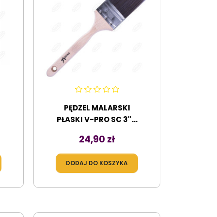
PĘDZEL MALARSKI
PŁASKI V-PRO SC 3''...
Cena
24,90 zł
DODAJ DO KOSZYKA