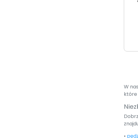
W nas
które
Niez
Dobrz
znajdu
•
pędz