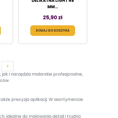
DELIKATNA LIGHT 48
MM...
Cena
25,90 zł
DODAJ DO KOSZYKA
Dalej

ak i narzędzia malarskie profesjonalne,
wców.
akże precyzja aplikacji. W asortymencie
h, idealne do malowania detali i trudno