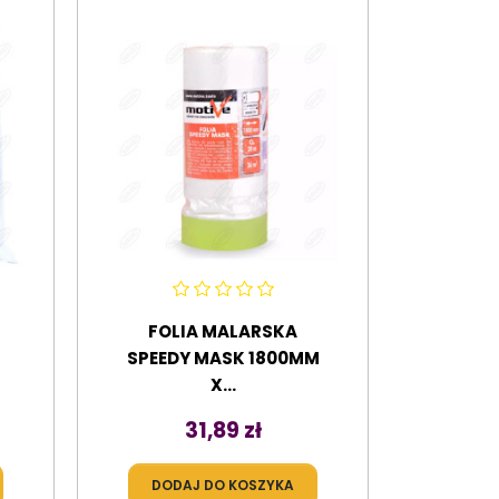
FOLIA MALARSKA
SPEEDY MASK 1800MM
X...
Cena
31,89 zł
DODAJ DO KOSZYKA