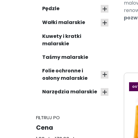
malow
Pędzle

renow
pozwa
Wałki malarskie

Kuwety i kratki
malarskie
Taśmy malarskie
Folie ochronne i

osłony malarskie
OS
Narzędzia malarskie

FILTRUJ PO
Cena