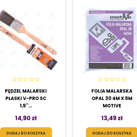
PĘDZEL MALARSKI
FOLIA MALARSKA
PŁASKI V-PRO SC
OPAL 30 4M X 5M
1,5''...
MOTIVE
Cena
Cena
14,90 zł
13,49 zł
DODAJ DO KOSZYKA
DODAJ DO KOSZYKA