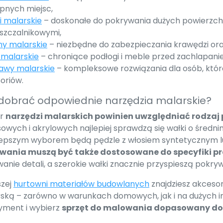
pnych miejsc,
i malarskie
– doskonałe do pokrywania dużych powierzch
szczalnikowymi,
y malarskie
– niezbędne do zabezpieczania krawędzi oraz 
e malarskie
– chroniące podłogi i meble przed zachlapani
awy malarskie
– kompleksowe rozwiązania dla osób, któ
oriów.
dobrać odpowiednie narzędzia malarskie?
r
narzędzi malarskich powinien uwzględniać rodzaj 
sowych i akrylowych najlepiej sprawdzą się wałki o średnim
lepszym wyborem będą pędzle z włosiem syntetycznym l
wania muszą być także dostosowane do specyfiki p
anie detali, a szerokie wałki znacznie przyspieszą pokry
zej
hurtowni materiałów budowlanych
znajdziesz akcesor
ską – zarówno w warunkach domowych, jak i na dużych 
yment i wybierz
sprzęt do malowania dopasowany do 