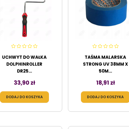
UCHWYT DO WAŁKA
TAŚMA MALARSKA
DOLPHINROLLER
STRONG UV 38MM X
DR25...
50M...
Cena
Cena
33,90 zł
18,91 zł
DODAJ DO KOSZYKA
DODAJ DO KOSZYKA