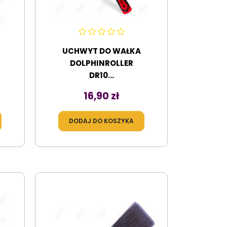
UCHWYT DO WAŁKA
DOLPHINROLLER
DR10...
Cena
16,90 zł
DODAJ DO KOSZYKA