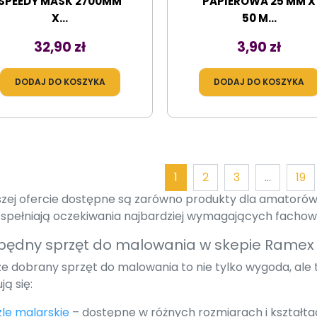
SPEEDY MASK 2700MM
PAPIEROWA 25 MM X
X...
50 M...
Cena
Cena
32,90 zł
3,90 zł
DODAJ DO KOSZYKA
DODAJ DO KOSZYKA
1
2
3
…
19
zej ofercie dostępne są zarówno produkty dla amatorów, j
 spełniają oczekiwania najbardziej wymagających facho
będny sprzęt do malowania w skepie Ramex
e dobrany sprzęt do malowania to nie tylko wygoda, ale t
ją się:
le malarskie
– dostępne w różnych rozmiarach i kształtac