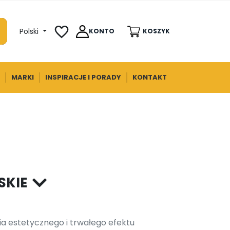
favorite_border
Polski
KONTO
KOSZYK
MARKI
INSPIRACJE I PORADY
KONTAKT
SKIE
a estetycznego i trwałego efektu