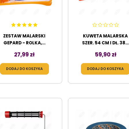
ZESTAW MALARSKI
KUWETA MALARSKA
GEPARD - ROLKA,...
SZER. 54 CM I DŁ. 38...
Cena
Cena
27,99 zł
59,90 zł
DODAJ DO KOSZYKA
DODAJ DO KOSZYKA