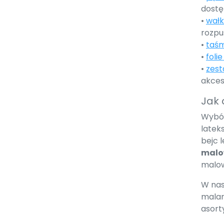
dostę
•
wałk
rozpu
•
taśm
•
foli
•
zest
akces
Jak 
Wybó
latek
bejc 
malo
malow
W nas
malar
asort