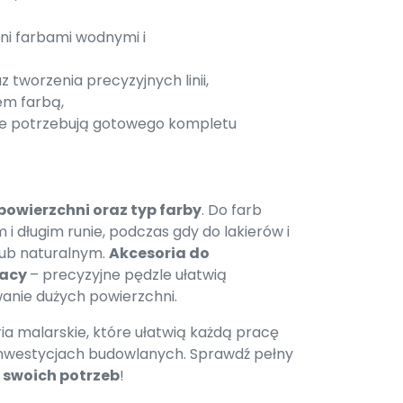
ni farbami wodnymi i
tworzenia precyzyjnych linii,
em farbą,
re potrzebują gotowego kompletu
powierzchni oraz typ farby
. Do farb
 i długim runie, podczas gdy do lakierów i
ub naturalnym.
Akcesoria do
racy
– precyzyjne pędzle ułatwią
wanie dużych powierzchni.
ia malarskie, które ułatwią każdą pracę
inwestycjach budowlanych. Sprawdź pełny
swoich potrzeb
!