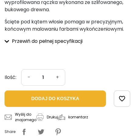
wyprofilowana rączka wykonana ze szlifowanego,
bukowego drewna.
Ścięte pod kątem włosie pomaga w precyzyjnym,
końcowym malowaniu farbami wykończeniowymi.
Przewiń do pełnej specyfikacji
Ilość:
-
+
favorite_border
DODAJ DO KOSZYKA
Wyślij do
komentarz
Drukuj
znajomego
Share