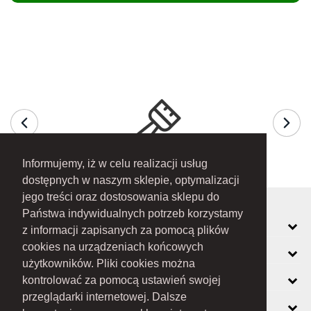
Informujemy, iż w celu realizacji usług
dostępnych w naszym sklepie, optymalizacji
jego treści oraz dostosowania sklepu do
Państwa indywidualnych potrzeb korzystamy
MOJE KONTO
z informacji zapisanych za pomocą plików
cookies na urządzeniach końcowych
INFORMACJE
użytkowników. Pliki cookies można
O FIRMIE
kontrolować za pomocą ustawień swojej
przeglądarki internetowej. Dalsze
ZOBACZ RÓWNIEŻ