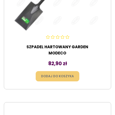
SZPADEL HARTOWANY GARDEN
MODECO
Cena
82,90 zł
DODAJ DO KOSZYKA