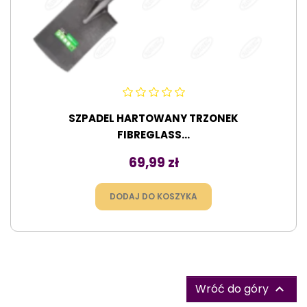
SZPADEL HARTOWANY TRZONEK
FIBREGLASS...
Cena
69,99 zł
DODAJ DO KOSZYKA
Wróć do góry
