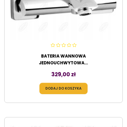
BATERIA WANNOWA
JEDNOUCHWYTOWA...
Cena
329,00 zł
DODAJ DO KOSZYKA