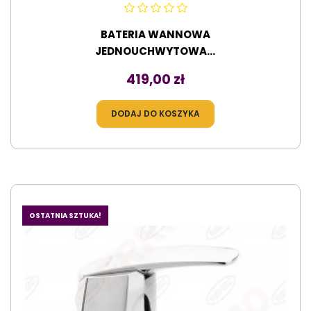
BATERIA WANNOWA
JEDNOUCHWYTOWA...
Cena
419,00 zł
DODAJ DO KOSZYKA
OSTATNIA SZTUKA!