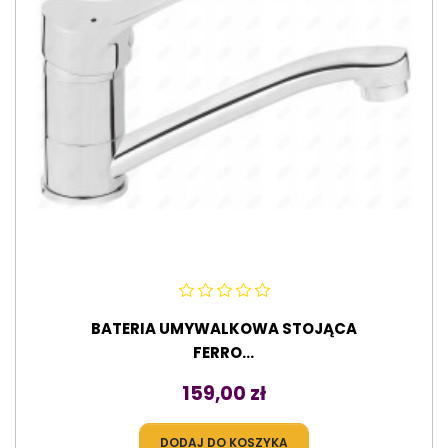
BATERIA UMYWALKOWA STOJĄCA
FERRO...
Cena
159,00 zł
DODAJ DO KOSZYKA