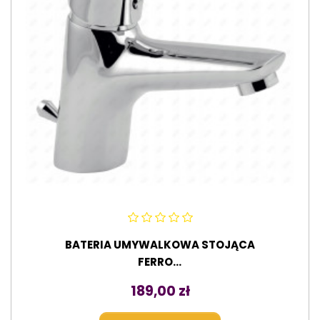
BATERIA UMYWALKOWA STOJĄCA
FERRO...
Cena
189,00 zł