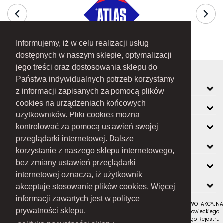
Informujemy, iż w celu realizacji usług
dostępnych w naszym sklepie, optymalizacji
jego treści oraz dostosowania sklepu do
Państwa indywidualnych potrzeb korzystamy
MOJE KONTO
z informacji zapisanych za pomocą plików
cookies na urządzeniach końcowych
INFORMACJE
użytkowników. Pliki cookies można
O FIRMIE
kontrolować za pomocą ustawień swojej
przeglądarki internetowej. Dalsze
ZOBACZ RÓWNIEŻ
korzystanie z naszego sklepu internetowego,
KONTAKT
bez zmiany ustawień przeglądarki
internetowej oznacza, iż użytkownik
NEWSLETTER
akceptuje stosowanie plików cookies. Więcej
informacji zawartych jest w polityce
RAMEX SPÓŁKA Z OGRANICZONĄ ODPOWIEDZIALNOŚCIĄ SPÓŁKA KOMANDYTOWO-AKCYJNA
prywatności sklepu.
z siedzibą w Nowym Sączu (adres siedziby i adres do doręczeń: ul. Wiśniowieckiego
123 C, 33-300 Nowy Sącz); wpisana do Rejestru Przedsiębiorców Krajowego Rejestru