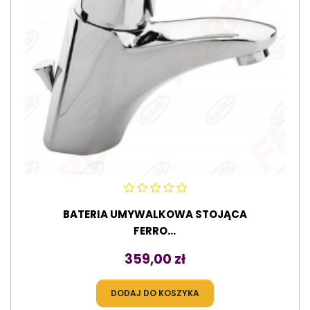
BATERIA UMYWALKOWA STOJĄCA
FERRO...
Cena
359,00 zł
DODAJ DO KOSZYKA