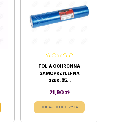
FOLIA OCHRONNA
M
SAMOPRZYLEPNA
SZER. 25...
Cena
21,90 zł
DODAJ DO KOSZYKA