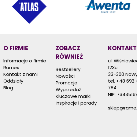
O FIRMIE
ZOBACZ
KONTAKT
RÓWNIEŻ
Informacje o firmie
ul. Wiśniowi
Ramex
123c
Bestsellery
Kontakt z nami
33-300 Nowy
Nowości
Oddziały
tel.
+48 692 
Promocje
Blog
784
Wyprzedaż
NIP: 7343516
Kluczowe marki
Inspiracje i porady
sklep@ramex