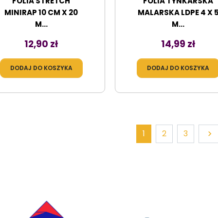
FOLIA STRETCH
FOLIA TYNKARSKA
MINIRAP 10 CM X 20
MALARSKA LDPE 4 X 
M...
M...
Cena
Cena
12,90 zł
14,99 zł
DODAJ DO KOSZYKA
DODAJ DO KOSZYKA
Dal
1
2
3
