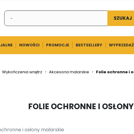
SZUKAJ
CJALNE
NOWOŚCI
PROMOCJE
BESTSELLERY
WYPRZEDAŻ
Wykończenia wnętrz
Akcesoria malarskie
Folie ochronne i 
FOLIE OCHRONNE I OSŁONY
 ochronne i osłony malarskie