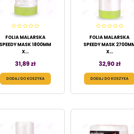
FOLIA MALARSKA
FOLIA MALARSKA
SPEEDY MASK 1800MM
SPEEDY MASK 2700M
X...
X...
Cena
Cena
31,89 zł
32,90 zł
DODAJ DO KOSZYKA
DODAJ DO KOSZYKA