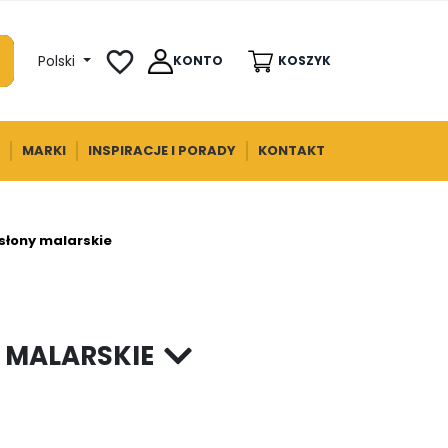
favorite_border
Polski
KONTO
KOSZYK
MARKI
INSPIRACJE I PORADY
KONTAKT
osłony malarskie
 MALARSKIE