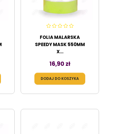
FOLIA MALARSKA
M
SPEEDY MASK 550MM
X...
Cena
16,90 zł
DODAJ DO KOSZYKA