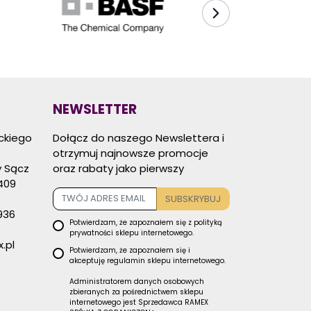
NEWSLETTER
eckiego
Dołącz do naszego Newslettera i
otrzymuj najnowsze promocje
 Sącz
oraz rabaty jako pierwszy
409
SUBSKRYBUJ
936
Potwierdzam, że zapoznałem się z
polityką
prywatności
sklepu internetowego.
.pl
Potwierdzam, że zapoznałem się i
akceptuję
regulamin sklepu
internetowego.
Administratorem danych osobowych
zbieranych za pośrednictwem sklepu
internetowego jest Sprzedawca RAMEX