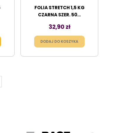
5
FOLIA STRETCH 1,5 KG
CZARNA SZER. 50...
Cena
32,90 zł
DODAJ DO KOSZYKA
ej