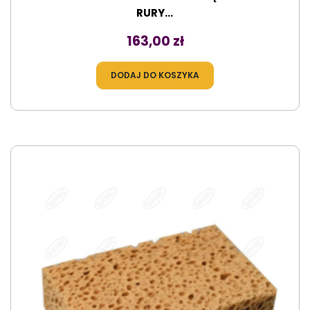
RURY...
Cena
163,00 zł
DODAJ DO KOSZYKA