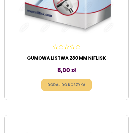
GUMOWA LISTWA 280 MM NIFLISK
Cena
8,00 zł
DODAJ DO KOSZYKA