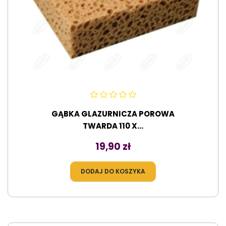
GĄBKA GLAZURNICZA POROWA
TWARDA 110 X...
Cena
19,90 zł
DODAJ DO KOSZYKA