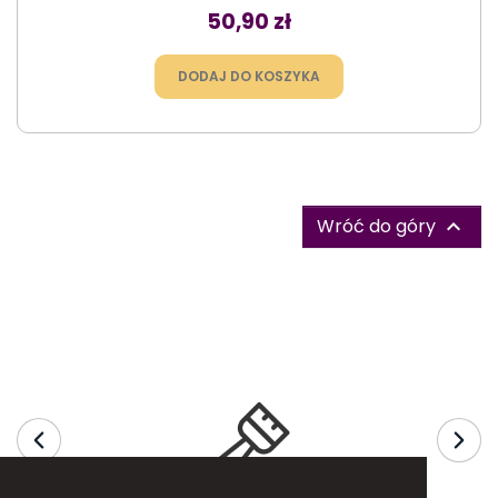
Cena
50,90 zł
DODAJ DO KOSZYKA
Wróć do góry
