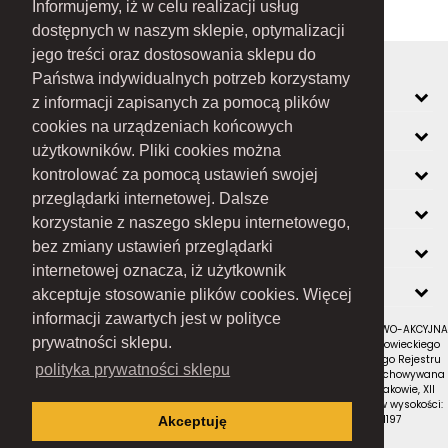
Informujemy, iż w celu realizacji usług
dostępnych w naszym sklepie, optymalizacji
jego treści oraz dostosowania sklepu do
Państwa indywidualnych potrzeb korzystamy
MOJE KONTO
z informacji zapisanych za pomocą plików
cookies na urządzeniach końcowych
INFORMACJE
użytkowników. Pliki cookies można
O FIRMIE
kontrolować za pomocą ustawień swojej
przeglądarki internetowej. Dalsze
ZOBACZ RÓWNIEŻ
korzystanie z naszego sklepu internetowego,
KONTAKT
bez zmiany ustawień przeglądarki
internetowej oznacza, iż użytkownik
NEWSLETTER
akceptuje stosowanie plików cookies. Więcej
informacji zawartych jest w polityce
RAMEX SPÓŁKA Z OGRANICZONĄ ODPOWIEDZIALNOŚCIĄ SPÓŁKA KOMANDYTOWO-AKCYJNA
prywatności sklepu.
z siedzibą w Nowym Sączu (adres siedziby i adres do doręczeń: ul. Wiśniowieckiego
123 C, 33-300 Nowy Sącz); wpisana do Rejestru Przedsiębiorców Krajowego Rejestru
polityka prywatności sklepu
Sądowego pod numerem KRS 0000434051; sąd rejestrowy, w którym przechowywana
jest dokumentacja spółki: Sąd Rejonowy dla Krakowa-Śródmieścia w Krakowie, XII
Wydział Gospodarczy Krajowego Rejestru Sądowego; kapitał zakładowy w wysokości:
10 050 000 zł, w całości opłacony; NIP: 7343516936; REGON: 122671197
Akceptuję