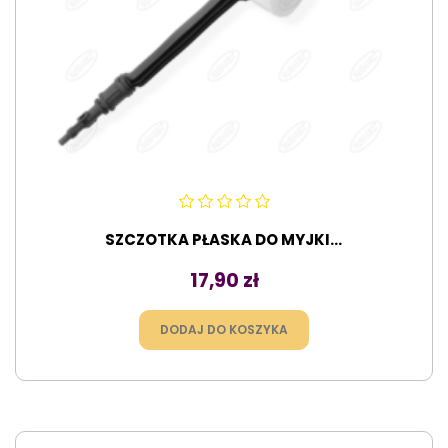
SZCZOTKA PŁASKA DO MYJKI...
Cena
17,90 zł
DODAJ DO KOSZYKA