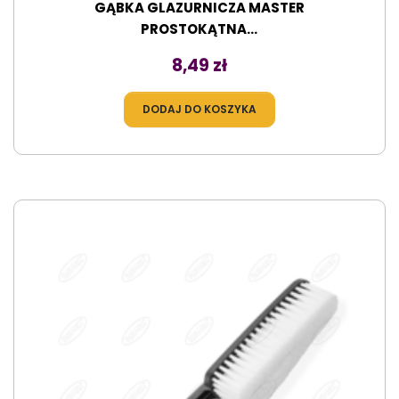
GĄBKA GLAZURNICZA MASTER
PROSTOKĄTNA...
Cena
8,49 zł
DODAJ DO KOSZYKA