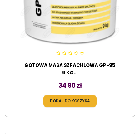
GOTOWA MASA SZPACHLOWA GP-95
9 KG...
Cena
34,90 zł
DODAJ DO KOSZYKA