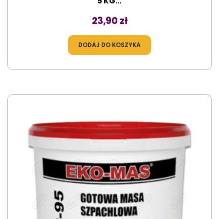
5 KG...
Cena
23,90 zł
DODAJ DO KOSZYKA