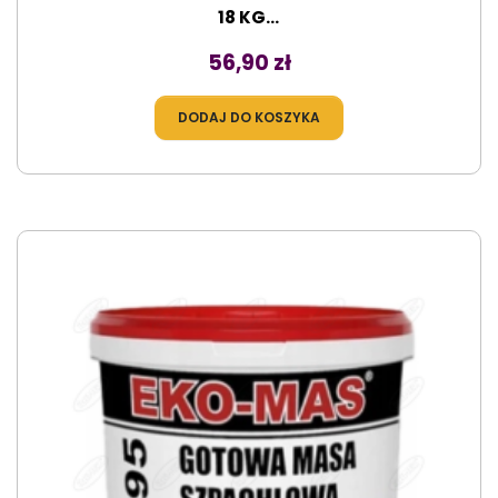
18 KG...
Cena
56,90 zł
DODAJ DO KOSZYKA