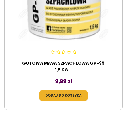
GOTOWA MASA SZPACHLOWA GP-95
1,5 KG...
Cena
9,99 zł
DODAJ DO KOSZYKA