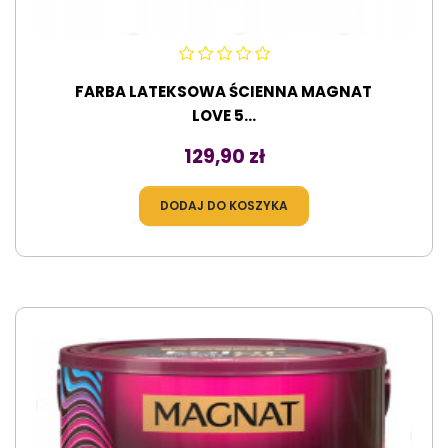
FARBA LATEKSOWA ŚCIENNA MAGNAT
LOVE 5...
Cena
129,90 zł
DODAJ DO KOSZYKA