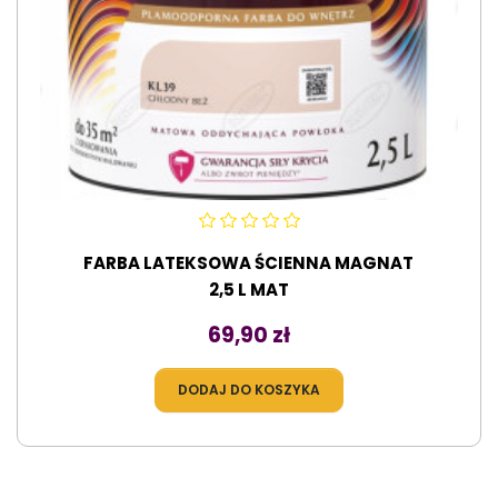
FARBA LATEKSOWA ŚCIENNA MAGNAT
2,5 L MAT
Cena
69,90 zł
DODAJ DO KOSZYKA