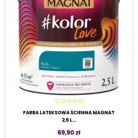
FARBA LATEKSOWA ŚCIENNA MAGNAT
2,5 L...
Cena
69,90 zł