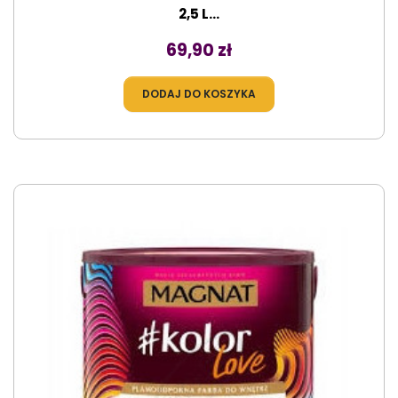
2,5 L...
Cena
69,90 zł
DODAJ DO KOSZYKA