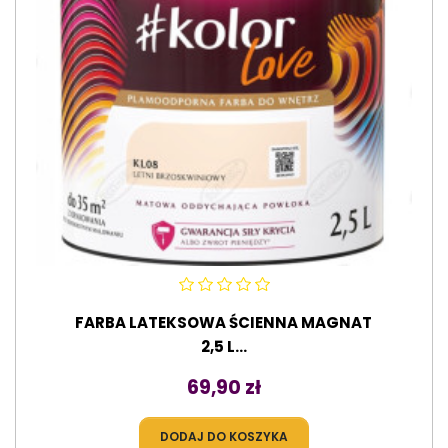
FARBA LATEKSOWA ŚCIENNA MAGNAT
2,5 L...
Cena
69,90 zł
DODAJ DO KOSZYKA