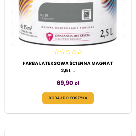
FARBA LATEKSOWA ŚCIENNA MAGNAT
2,5 L...
Cena
69,90 zł
DODAJ DO KOSZYKA