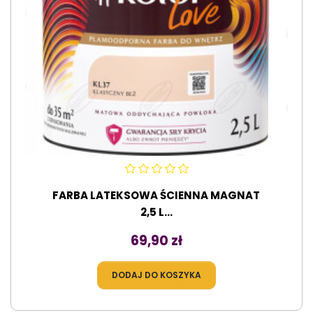
FARBA LATEKSOWA ŚCIENNA MAGNAT
2,5 L...
Cena
69,90 zł
DODAJ DO KOSZYKA