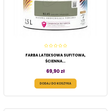
FARBA LATEKSOWA SUFITOWA,
ŚCIENNA...
Cena
69,90 zł
DODAJ DO KOSZYKA