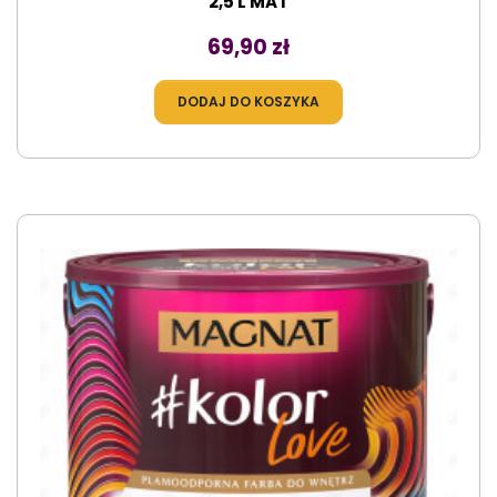
2,5 L MAT
Cena
69,90 zł
DODAJ DO KOSZYKA