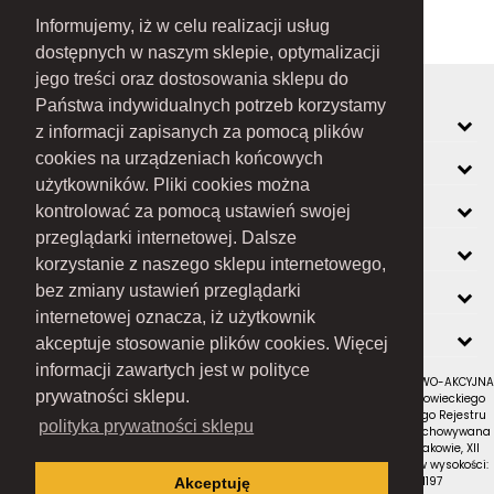
Informujemy, iż w celu realizacji usług
dostępnych w naszym sklepie, optymalizacji
jego treści oraz dostosowania sklepu do
Państwa indywidualnych potrzeb korzystamy
MOJE KONTO
z informacji zapisanych za pomocą plików
cookies na urządzeniach końcowych
INFORMACJE
użytkowników. Pliki cookies można
O FIRMIE
kontrolować za pomocą ustawień swojej
przeglądarki internetowej. Dalsze
ZOBACZ RÓWNIEŻ
korzystanie z naszego sklepu internetowego,
KONTAKT
bez zmiany ustawień przeglądarki
internetowej oznacza, iż użytkownik
NEWSLETTER
akceptuje stosowanie plików cookies. Więcej
informacji zawartych jest w polityce
RAMEX SPÓŁKA Z OGRANICZONĄ ODPOWIEDZIALNOŚCIĄ SPÓŁKA KOMANDYTOWO-AKCYJNA
prywatności sklepu.
z siedzibą w Nowym Sączu (adres siedziby i adres do doręczeń: ul. Wiśniowieckiego
123 C, 33-300 Nowy Sącz); wpisana do Rejestru Przedsiębiorców Krajowego Rejestru
polityka prywatności sklepu
Sądowego pod numerem KRS 0000434051; sąd rejestrowy, w którym przechowywana
jest dokumentacja spółki: Sąd Rejonowy dla Krakowa-Śródmieścia w Krakowie, XII
Wydział Gospodarczy Krajowego Rejestru Sądowego; kapitał zakładowy w wysokości:
10 050 000 zł, w całości opłacony; NIP: 7343516936; REGON: 122671197
Akceptuję