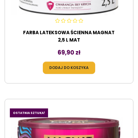
FARBA LATEKSOWA ŚCIENNA MAGNAT
2,5 L MAT
Cena
69,90 zł
DODAJ DO KOSZYKA
OSTATNIA SZTUKA!