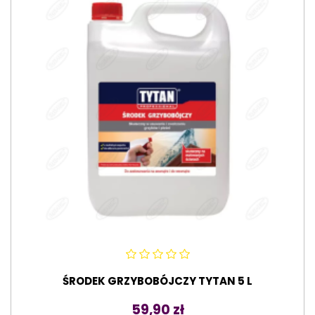
ŚRODEK GRZYBOBÓJCZY TYTAN 5 L
Cena
59,90 zł