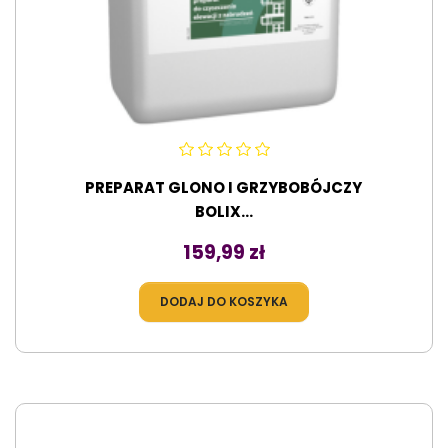
PREPARAT GLONO I GRZYBOBÓJCZY
BOLIX...
Cena
159,99 zł
DODAJ DO KOSZYKA