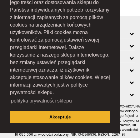
jego treści oraz dostosowania sklepu do
Państwa indywidualnych potrzeb korzystamy
z informacji zapisanych za pomocą plików
cookies na urządzeniach końcowych
MOJE KONTO
użytkowników. Pliki cookies można
kontrolować za pomocą ustawień swojej
INFORMACJE
przeglądarki internetowej. Dalsze
korzystanie z naszego sklepu internetowego,
O FIRMIE
bez zmiany ustawień przeglądarki
ZOBACZ RÓWNIEŻ
internetowej oznacza, iż użytkownik
akceptuje stosowanie plików cookies. Więcej
KONTAKT
informacji zawartych jest w polityce
NEWSLETTER
prywatności sklepu.
polityka prywatności sklepu
RAMEX SPÓŁKA Z OGRANICZONĄ ODPOWIEDZIALNOŚCIĄ SPÓŁKA KOMANDYTOWO-AKCYJNA
z siedzibą w Nowym Sączu (adres siedziby i adres do doręczeń: ul. Wiśniowieckiego
123 C, 33-300 Nowy Sącz); wpisana do Rejestru Przedsiębiorców Krajowego Rejestru
Akceptuję
Sądowego pod numerem KRS 0000434051; sąd rejestrowy, w którym przechowywana
jest dokumentacja spółki: Sąd Rejonowy dla Krakowa-Śródmieścia w Krakowie, XII
Wydział Gospodarczy Krajowego Rejestru Sądowego; kapitał zakładowy w wysokości:
10 050 000 zł, w całości opłacony; NIP: 7343516936; REGON: 122671197