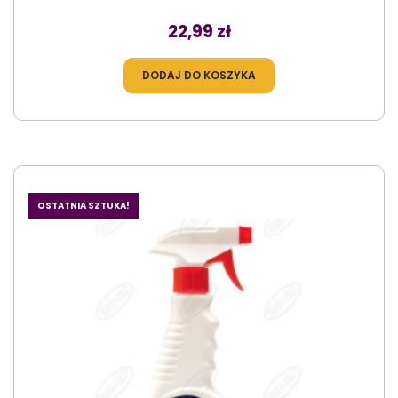
Cena
22,99 zł
DODAJ DO KOSZYKA
OSTATNIA SZTUKA!