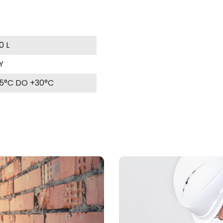
0 L
Y
5°C DO +30°C