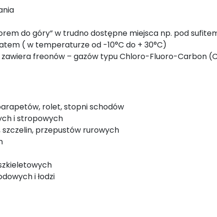
ania
worem do góry” w trudno dostępne miejsca np. pod sufite
latem ( w temperaturze od -10°C do + 30°C)
ie zawiera freonów – gazów typu Chloro-Fluoro-Carbon (CF
 parapetów, rolet, stopni schodów
ych i stropowych
, szczelin, przepustów rurowych
h
szkieletowych
dowych i łodzi