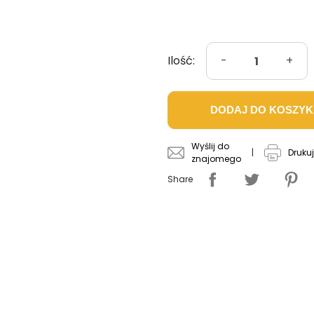
Ilość:
-
+
DODAJ DO KOSZY
Wyślij do
|
Drukuj
znajomego
Share