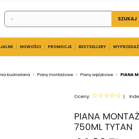
SZUKAJ
CJALNE
NOWOŚCI
PROMOCJE
BESTSELLERY
WYPRZEDAŻ
ia budowlana
Piany montażowe
Piany wężykowe
PIANA M
Oceny:
|
Inde
PIANA MONTAŻ
750ML TYTAN