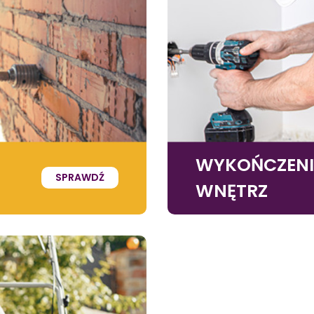
WYKOŃCZEN
SPRAWDŹ
WNĘTRZ