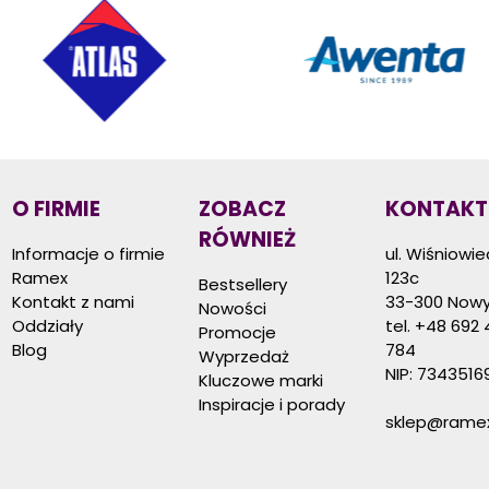
O FIRMIE
ZOBACZ
KONTAKT
RÓWNIEŻ
Informacje o firmie
ul. Wiśniowi
Ramex
123c
Bestsellery
Kontakt z nami
33-300 Nowy
Nowości
Oddziały
tel.
+48 692 
Promocje
Blog
784
Wyprzedaż
NIP: 7343516
Kluczowe marki
Inspiracje i porady
sklep@ramex