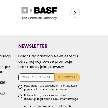
NEWSLETTER
eckiego
Dołącz do naszego Newslettera i
otrzymuj najnowsze promocje
 Sącz
oraz rabaty jako pierwszy
409
SUBSKRYBUJ
936
Potwierdzam, że zapoznałem się z
polityką
prywatności
sklepu internetowego.
.pl
Potwierdzam, że zapoznałem się i
akceptuję
regulamin sklepu
internetowego.
Administratorem danych osobowych