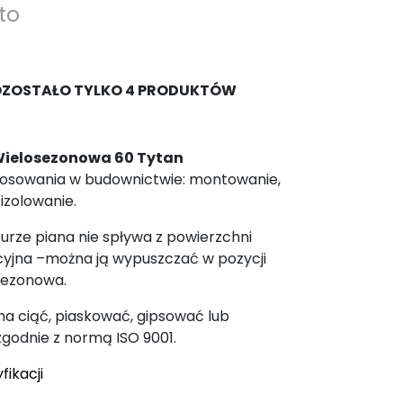
to
OZOSTAŁO TYLKO 4 PRODUKTÓW
ielosezonowa 60 Tytan
sowania w budownictwie: montowanie,
 izolowanie.
urze piana nie spływa z powierzchni
cyjna –można ją wypuszczać w pozycji
osezonowa.
a ciąć, piaskować, gipsować lub
odnie z normą ISO 9001.
fikacji