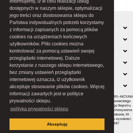
Informujemy, iż w celu realizacji usług
dostępnych w naszym sklepie, optymalizacji
jego treści oraz dostosowania sklepu do
Państwa indywidualnych potrzeb korzystamy
MOJE KONTO
z informacji zapisanych za pomocą plików
cookies na urządzeniach końcowych
INFORMACJE
użytkowników. Pliki cookies można
O FIRMIE
kontrolować za pomocą ustawień swojej
przeglądarki internetowej. Dalsze
ZOBACZ RÓWNIEŻ
korzystanie z naszego sklepu internetowego,
KONTAKT
bez zmiany ustawień przeglądarki
internetowej oznacza, iż użytkownik
NEWSLETTER
akceptuje stosowanie plików cookies. Więcej
informacji zawartych jest w polityce
RAMEX SPÓŁKA Z OGRANICZONĄ ODPOWIEDZIALNOŚCIĄ SPÓŁKA KOMANDYTOWO-AKCYJNA
prywatności sklepu.
z siedzibą w Nowym Sączu (adres siedziby i adres do doręczeń: ul. Wiśniowieckiego
123 C, 33-300 Nowy Sącz); wpisana do Rejestru Przedsiębiorców Krajowego Rejestru
polityka prywatności sklepu
Sądowego pod numerem KRS 0000434051; sąd rejestrowy, w którym przechowywana
jest dokumentacja spółki: Sąd Rejonowy dla Krakowa-Śródmieścia w Krakowie, XII
Wydział Gospodarczy Krajowego Rejestru Sądowego; kapitał zakładowy w wysokości:
10 050 000 zł, w całości opłacony; NIP: 7343516936; REGON: 122671197
Akceptuję