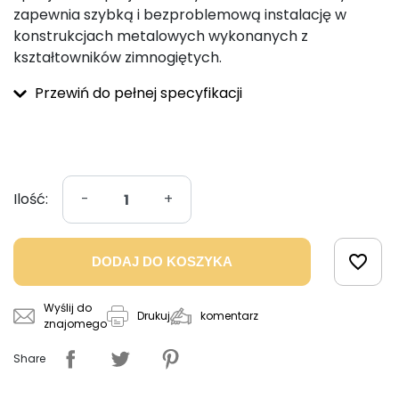
zapewnia szybką i bezproblemową instalację w
konstrukcjach metalowych wykonanych z
kształtowników zimnogiętych.
Przewiń do pełnej specyfikacji
Ilość:
-
+
favorite_border
DODAJ DO KOSZYKA
Wyślij do
komentarz
Drukuj
znajomego
Share