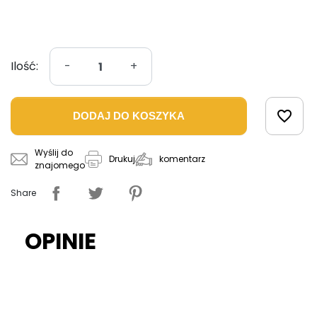
Ilość:
-
+
favorite_border
DODAJ DO KOSZYKA
Wyślij do
komentarz
Drukuj
znajomego
Share
OPINIE