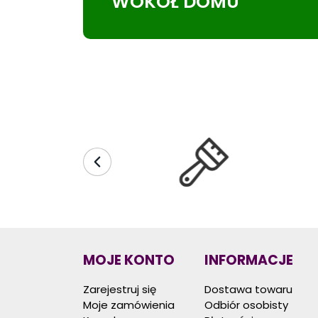
WOKÓŁ DOMU
MOJE KONTO
INFORMACJE
Zarejestruj się
Dostawa towaru
Moje zamówienia
Odbiór osobisty