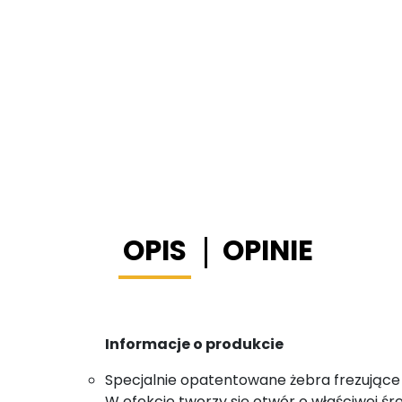
OPIS
OPINIE
Informacje o produkcie
Specjalnie opatentowane żebra frezujące 
W efekcie tworzy się otwór o właściwej śr