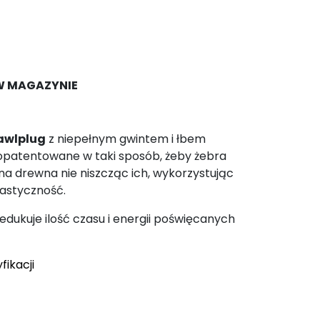
W MAGAZYNIE
awlplug
z niepełnym gwintem i łbem
opatentowane w taki sposób, żeby żebra
na drewna nie niszcząc ich, wykorzystując
lastyczność.
edukuje ilość czasu i energii poświęcanych
fikacji