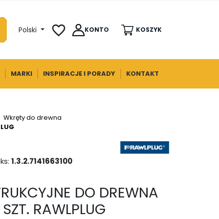
favorite_border
Polski
KONTO
KOSZYK
MARKI
INSPIRACJE I PORADY
KONTAKT
Wkręty do drewna
PLUG
ks:
1.3.2.7141663100
TRUKCYJNE DO DREWNA
6 SZT. RAWLPLUG