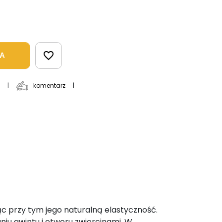
favorite_border
KA
komentarz
|
|
c przy tym jego naturalną elastyczność.
niu gwintu i otworu zwiercinami. W