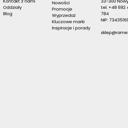
Kontakt z nami
33-300 Nowy
Nowości
Oddziały
tel.
+48 692 
Promocje
Blog
784
Wyprzedaż
NIP: 7343516
Kluczowe marki
Inspiracje i porady
sklep@ramex