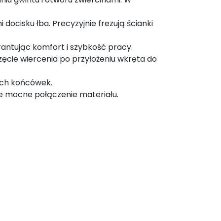
ocisku łba. Precyzyjnie frezują ścianki
ntując komfort i szybkość pracy.
cie wiercenia po przyłożeniu wkręta do
ych końcówek.
e mocne połączenie materiału.