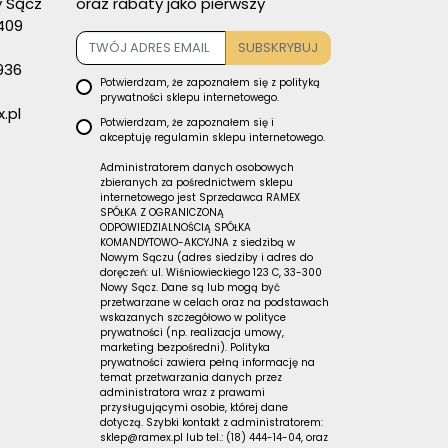
 Sącz
oraz rabaty jako pierwszy
409
SUBSKRYBUJ
936
Potwierdzam, że zapoznałem się z
polityką
prywatności
sklepu internetowego.
.pl
Potwierdzam, że zapoznałem się i
akceptuję
regulamin sklepu
internetowego.
Administratorem danych osobowych
zbieranych za pośrednictwem sklepu
internetowego jest Sprzedawca RAMEX
SPÓŁKA Z OGRANICZONĄ
ODPOWIEDZIALNOŚCIĄ SPÓŁKA
KOMANDYTOWO-AKCYJNA z siedzibą w
Nowym Sączu (adres siedziby i adres do
doręczeń: ul. Wiśniowieckiego 123 C, 33-300
Nowy Sącz. Dane są lub mogą być
przetwarzane w celach oraz na podstawach
wskazanych szczegółowo w polityce
prywatności (np. realizacja umowy,
marketing bezpośredni). Polityka
prywatności zawiera pełną informację na
temat przetwarzania danych przez
administratora wraz z prawami
przysługującymi osobie, której dane
dotyczą. Szybki kontakt z administratorem:
sklep@ramex.pl lub tel.: (18) 444-14-04, oraz