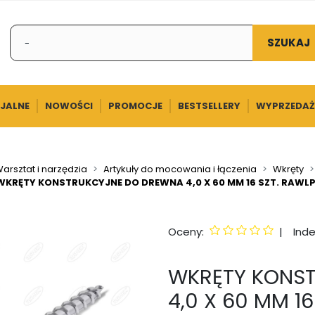
SZUKAJ
CJALNE
NOWOŚCI
PROMOCJE
BESTSELLERY
WYPRZEDAŻ
arsztat i narzędzia
Artykuły do mocowania i łączenia
Wkręty
WKRĘTY KONSTRUKCYJNE DO DREWNA 4,0 X 60 MM 16 SZT. RAWL
Oceny:
|
Inde
WKRĘTY KONS
4,0 X 60 MM 1