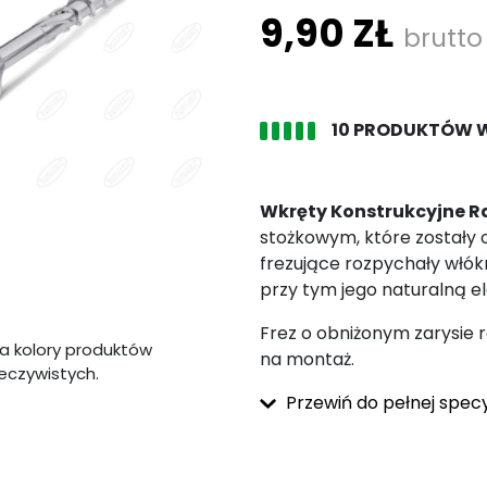
9,90 ZŁ
brutto
10 PRODUKTÓW 
Wkręty Konstrukcyjne R
stożkowym, które zostały 
frezujące rozpychały włók
przy tym jego naturalną e
Frez o obniżonym zarysie r
a kolory produktów
na montaż.
zeczywistych.
Przewiń do pełnej specy