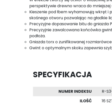
perspektywie drewno wraca do mniejszej ś
Kieszenie pod łbem wyhamowują wkręt i prz
skośnego otworu pozwalając na gładkie lic
Precyzyjne dopasowanie bitu do gniazda 
Precyzyjnie zawalcowana końcówka gwintu
podłoża.
Gniazda torx o zunifikowanej rozmiarówc
Gwint o optymalnym skoku zapewnia szybk
SPECYFIKACJA
NUMER INDEKSU
R-S3
ILOŚĆ
16 SZ