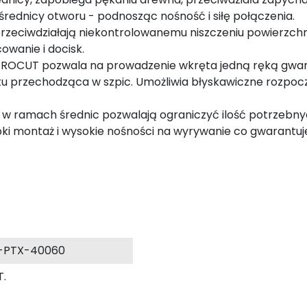
rednicy otworu - podnosząc nośność i siłę połączenia.
eciwdziałają niekontrolowanemu niszczeniu powierzchni d
owanie i docisk.
PROCUT pozwala na prowadzenie wkręta jedną ręką gwara
 przechodząca w szpic. Umożliwia błyskawiczne rozpoczę
e w ramach średnic pozwalają ograniczyć ilość potrzebn
i montaż i wysokie nośności na wyrywanie co gwarantuj
-PTX-40060
T.