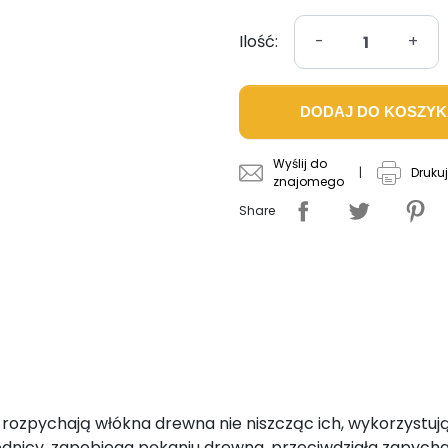
Ilość:
-
+
DODAJ DO KOSZY
Wyślij do
|
Drukuj
znajomego
Share
rozpychają włókna drewna nie niszcząc ich, wykorzystują
ednicy, zapobiega pękaniu drewna, przeciwdziała zapycha