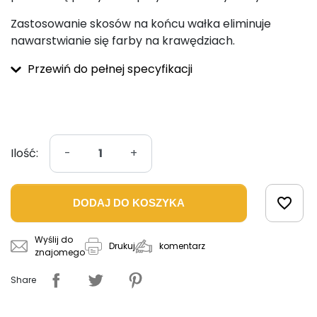
Zastosowanie skosów na końcu wałka eliminuje
nawarstwianie się farby na krawędziach.
Przewiń do pełnej specyfikacji
Ilość:
-
+
favorite_border
DODAJ DO KOSZYKA
Wyślij do
komentarz
Drukuj
znajomego
Share