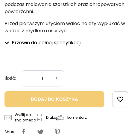
podczas malowania szorstkich oraz chropowatych
powierzchni.
Przed pierwszym użyciem walec należy wypłukać w
wodzie z mydłem i osuszyć.
Przewiń do pełnej specyfikacji
Ilość:
-
+
favorite_border
DODAJ DO KOSZYKA
Wyślij do
komentarz
Drukuj
znajomego
Share