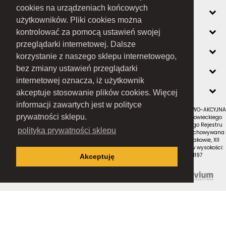
cookies na urządzeniach końcowych
INFORMACJE
użytkowników. Pliki cookies można
O FIRMIE
kontrolować za pomocą ustawień swojej
przeglądarki internetowej. Dalsze
ZOBACZ RÓWNIEŻ
korzystanie z naszego sklepu internetowego,
KONTAKT
bez zmiany ustawień przeglądarki
internetowej oznacza, iż użytkownik
NEWSLETTER
akceptuje stosowanie plików cookies. Więcej
informacji zawartych jest w polityce
RAMEX SPÓŁKA Z OGRANICZONĄ ODPOWIEDZIALNOŚCIĄ SPÓŁKA KOMANDYTOWO-AKCYJNA
prywatności sklepu.
z siedzibą w Nowym Sączu (adres siedziby i adres do doręczeń: ul. Wiśniowieckiego
123 C, 33-300 Nowy Sącz); wpisana do Rejestru Przedsiębiorców Krajowego Rejestru
polityka prywatności sklepu
Sądowego pod numerem KRS 0000434051; sąd rejestrowy, w którym przechowywana
jest dokumentacja spółki: Sąd Rejonowy dla Krakowa-Śródmieścia w Krakowie, XII
Wydział Gospodarczy Krajowego Rejestru Sądowego; kapitał zakładowy w wysokości:
10 050 000 zł, w całości opłacony; NIP: 7343516936; REGON: 122671197
Akceptuję
Proudly designed by
Wszystkie prawa zastrzeżone