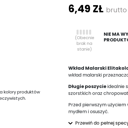
6,49 ZŁ
brutto
NIE MA W
(Obecnie
PRODUKT
brak na
stanie)
Wkład Malarski Elitakol
wkład malarski przeznacz
Długie poszycie
idealnie 
a kolory produktów
szorstkich oraz chropowat
zeczywistych.
Przed pierwszym użyciem 
mydłem i osuszyć.
Przewiń do pełnej specy