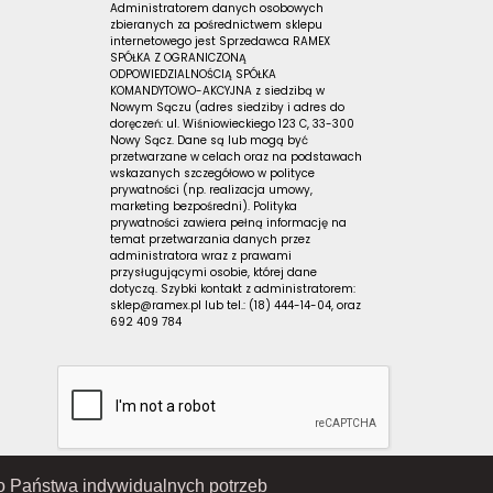
Administratorem danych osobowych
zbieranych za pośrednictwem sklepu
internetowego jest Sprzedawca RAMEX
SPÓŁKA Z OGRANICZONĄ
ODPOWIEDZIALNOŚCIĄ SPÓŁKA
KOMANDYTOWO-AKCYJNA z siedzibą w
Nowym Sączu (adres siedziby i adres do
doręczeń: ul. Wiśniowieckiego 123 C, 33-300
Nowy Sącz. Dane są lub mogą być
przetwarzane w celach oraz na podstawach
wskazanych szczegółowo w polityce
prywatności (np. realizacja umowy,
marketing bezpośredni). Polityka
prywatności zawiera pełną informację na
temat przetwarzania danych przez
administratora wraz z prawami
przysługującymi osobie, której dane
dotyczą. Szybki kontakt z administratorem:
sklep@ramex.pl lub tel.: (18) 444-14-04, oraz
692 409 784
 do Państwa indywidualnych potrzeb