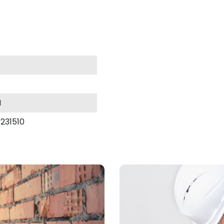
M
231510