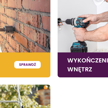
WYKOŃCZEN
SPRAWDŹ
WNĘTRZ