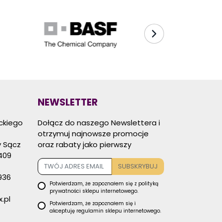
NEWSLETTER
eckiego
Dołącz do naszego Newslettera i
otrzymuj najnowsze promocje
 Sącz
oraz rabaty jako pierwszy
409
SUBSKRYBUJ
936
Potwierdzam, że zapoznałem się z
polityką
prywatności
sklepu internetowego.
.pl
Potwierdzam, że zapoznałem się i
akceptuję
regulamin sklepu
internetowego.