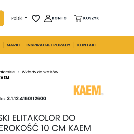
favorite_border
Polski
KONTO
KOSZYK
MARKI
INSPIRACJE I PORADY
KONTAKT
alarskie
Wkłady do wałków
KAEM
ks:
3.1.12.4150112600
KI ELITAKOLOR DO
ZEROKOŚĆ 10 CM KAEM