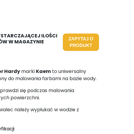
YSTARCZAJĄCEJ ILOŚCI
ZAPYTAJ O
ÓW W MAGAZYNIE
PRODUKT
or Hardy
marki
Kaem
to uniwersalny
ony do malowania farbami na bazie wody.
sprawdzi się podczas malowania
ych powierzchni.
walec należy wypłukać w wodzie z
fikacji