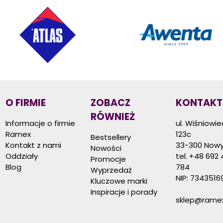
O FIRMIE
ZOBACZ
KONTAKT
RÓWNIEŻ
Informacje o firmie
ul. Wiśniowi
Ramex
123c
Bestsellery
Kontakt z nami
33-300 Nowy
Nowości
Oddziały
tel.
+48 692 
Promocje
Blog
784
Wyprzedaż
NIP: 7343516
Kluczowe marki
Inspiracje i porady
sklep@ramex