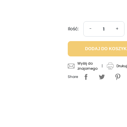
Ilość:
-
+
DODAJ DO KOSZY
Wyślij do
|
Drukuj
znajomego
Share