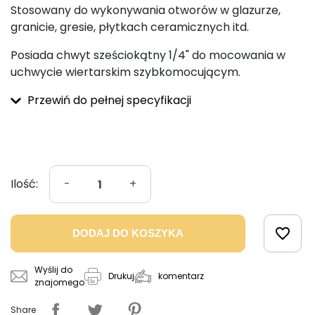
Stosowany do wykonywania otworów w glazurze,
granicie, gresie, płytkach ceramicznych itd.
Posiada chwyt sześciokątny 1/4" do mocowania w
uchwycie wiertarskim szybkomocującym.
Przewiń do pełnej specyfikacji
Ilość:
-
+
favorite_border
DODAJ DO KOSZYKA
Wyślij do
komentarz
Drukuj
znajomego
Share