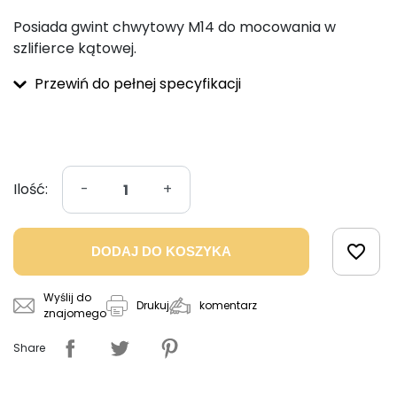
Posiada gwint chwytowy M14 do mocowania w
szlifierce kątowej.
Przewiń do pełnej specyfikacji
Ilość:
-
+
favorite_border
DODAJ DO KOSZYKA
Wyślij do
komentarz
Drukuj
znajomego
Share