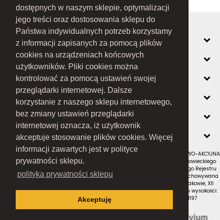
dostępnych w naszym sklepie, optymalizacji
jego treści oraz dostosowania sklepu do
Państwa indywidualnych potrzeb korzystamy
MOJE KONTO
z informacji zapisanych za pomocą plików
cookies na urządzeniach końcowych
INFORMACJE
użytkowników. Pliki cookies można
O FIRMIE
kontrolować za pomocą ustawień swojej
przeglądarki internetowej. Dalsze
ZOBACZ RÓWNIEŻ
korzystanie z naszego sklepu internetowego,
KONTAKT
bez zmiany ustawień przeglądarki
internetowej oznacza, iż użytkownik
NEWSLETTER
akceptuje stosowanie plików cookies. Więcej
informacji zawartych jest w polityce
RAMEX SPÓŁKA Z OGRANICZONĄ ODPOWIEDZIALNOŚCIĄ SPÓŁKA KOMANDYTOWO-AKCYJNA
prywatności sklepu.
z siedzibą w Nowym Sączu (adres siedziby i adres do doręczeń: ul. Wiśniowieckiego
123 C, 33-300 Nowy Sącz); wpisana do Rejestru Przedsiębiorców Krajowego Rejestru
polityka prywatności sklepu
Sądowego pod numerem KRS 0000434051; sąd rejestrowy, w którym przechowywana
jest dokumentacja spółki: Sąd Rejonowy dla Krakowa-Śródmieścia w Krakowie, XII
Wydział Gospodarczy Krajowego Rejestru Sądowego; kapitał zakładowy w wysokości:
10 050 000 zł, w całości opłacony; NIP: 7343516936; REGON: 122671197
Akceptuję
Proudly designed by
Wszystkie prawa zastrzeżone