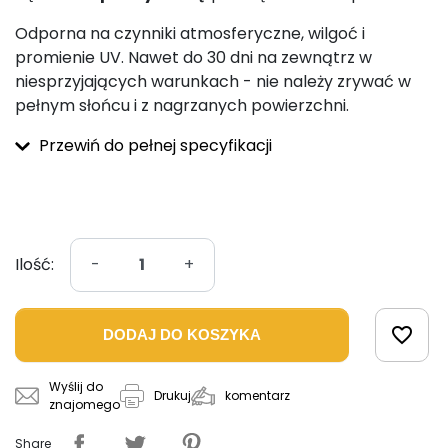
Odporna na czynniki atmosferyczne, wilgoć i
promienie UV. Nawet do 30 dni na zewnątrz w
niesprzyjających warunkach - nie należy zrywać w
pełnym słońcu i z nagrzanych powierzchni.
Przewiń do pełnej specyfikacji
Ilość:
-
+
favorite_border
DODAJ DO KOSZYKA
Wyślij do
komentarz
Drukuj
znajomego
Share