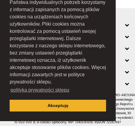
Państwa indywidualnych potrzeb korzystamy
z informacji zapisanych za pomocą plików
cookies na urządzeniach końcowych
MOJE KONTO
użytkowników. Pliki cookies można
kontrolować za pomocą ustawień swojej
INFORMACJE
przeglądarki internetowej. Dalsze
korzystanie z naszego sklepu internetowego,
O FIRMIE
bez zmiany ustawień przeglądarki
ZOBACZ RÓWNIEŻ
internetowej oznacza, iż użytkownik
akceptuje stosowanie plików cookies. Więcej
KONTAKT
informacji zawartych jest w polityce
NEWSLETTER
prywatności sklepu.
polityka prywatności sklepu
RAMEX SPÓŁKA Z OGRANICZONĄ ODPOWIEDZIALNOŚCIĄ SPÓŁKA KOMANDYTOWO-AKCYJNA
z siedzibą w Nowym Sączu (adres siedziby i adres do doręczeń: ul. Wiśniowieckiego
123 C, 33-300 Nowy Sącz); wpisana do Rejestru Przedsiębiorców Krajowego Rejestru
Akceptuję
Sądowego pod numerem KRS 0000434051; sąd rejestrowy, w którym przechowywana
jest dokumentacja spółki: Sąd Rejonowy dla Krakowa-Śródmieścia w Krakowie, XII
Wydział Gospodarczy Krajowego Rejestru Sądowego; kapitał zakładowy w wysokości:
10 050 000 zł, w całości opłacony; NIP: 7343516936; REGON: 122671197
Proudly designed by
Wszystkie prawa zastrzeżone