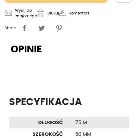
Wyślij do
komentarz
Drukuj
znajomego
Share
OPINIE
SPECYFIKACJA
DŁUGOŚĆ
75 M
SZEROKOŚĆ
50 MM