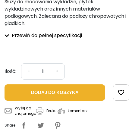
Służy do mocowania wykładzin, płytek
wykładzinowych oraz innych materiałów
podłogowych. Zalecana do podłoży chropowatych i
gładkich.
Przewiń do pełnej specyfikacji
Ilość:
-
+
favorite_border
DODAJ DO KOSZYKA
Wyślij do
komentarz
Drukuj
znajomego
Share