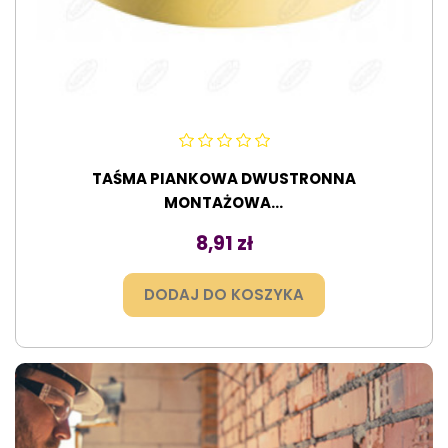
TAŚMA PIANKOWA DWUSTRONNA
MONTAŻOWA...
Cena
8,91 zł
DODAJ DO KOSZYKA