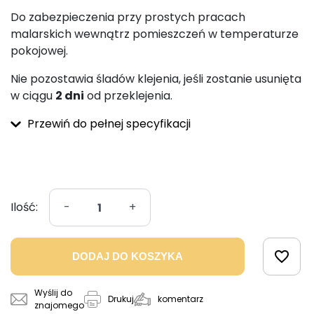
Do zabezpieczenia przy prostych pracach
malarskich wewnątrz pomieszczeń w temperaturze
pokojowej.
Nie pozostawia śladów klejenia, jeśli zostanie usunięta
w ciągu
2 dni
od przeklejenia.
Przewiń do pełnej specyfikacji
Ilość:
-
+
favorite_border
DODAJ DO KOSZYKA
Wyślij do
komentarz
Drukuj
znajomego