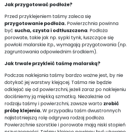
Jak przygotować podłoże?
Przed przyklejeniem taśmy zaleca się
przygotowanie podłoża.
Powierzchnia powinna
być
sucha, czysta i odtłuszczona
. Podłoża
porowate, takie jak np. sypki tynk, łuszczące się
powłoki malarskie itp., wymagają przygotowania (np.
zagruntowania odpowiednim środkiem).
Jak trwale przykleić taśmę malarską?
Podczas naklejania taśmy bardzo ważne jest, by nie
dotykać jej warstwy klejącej. Taśma nie będzie
odklejać się od powierzchni, jeżeli zaraz po naklejeniu
dociśniemy ją miękką szmatką. Niezależnie od
rodzaju taśmy i powierzchni, zawsze warto
zrobić
próbę klejenia.
W przypadku taśm dwustronnych
najistotniejszą rolę odgrywa rodzaj podłoża.
Powierzchnie szorstkie i porowate mają niski stopień
przyczepności. Taśmy klejące powinny być używane