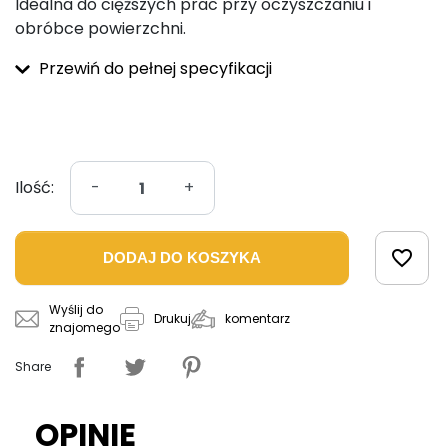
Idealna do cięższych prac przy oczyszczaniu i
obróbce powierzchni.
Przewiń do pełnej specyfikacji
Ilość:
-
+
favorite_border
DODAJ DO KOSZYKA
Wyślij do
komentarz
Drukuj
znajomego
Share
OPINIE