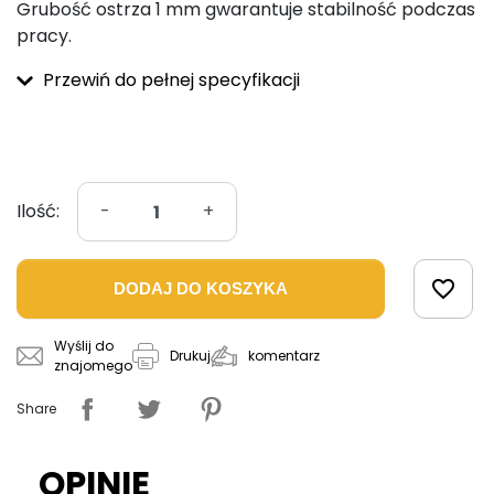
Grubość ostrza 1 mm gwarantuje stabilność podczas
pracy.
Przewiń do pełnej specyfikacji
Ilość:
-
+
favorite_border
DODAJ DO KOSZYKA
Wyślij do
komentarz
Drukuj
znajomego
Share
OPINIE