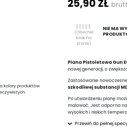
25,90 ZŁ
brut
NIE MA W
(Obecnie
PRODUKT
brak na
stanie)
Piana Pistoletowa Gun E
nowej generacji, o zwiększ
Zastosowanie nowoczesnej 
a kolory produktów
szkodliwej substancji M
zeczywistych.
Po utwardzeniu pianę możn
malować. Jest odporna na p
wysokich i niskich tempera
Przewiń do pełnej specy