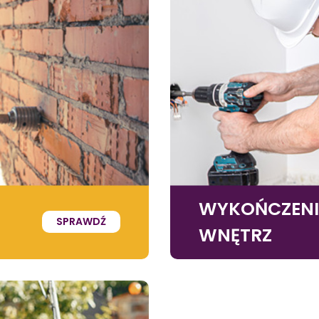
WYKOŃCZEN
SPRAWDŹ
WNĘTRZ