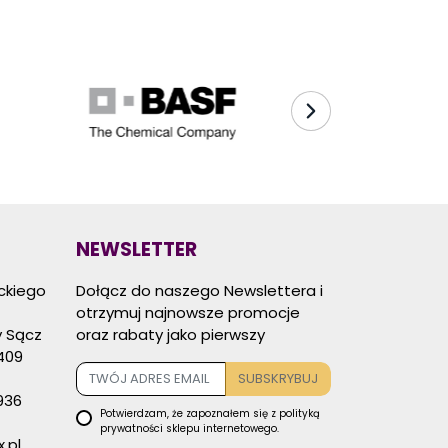
NEWSLETTER
eckiego
Dołącz do naszego Newslettera i
otrzymuj najnowsze promocje
 Sącz
oraz rabaty jako pierwszy
409
SUBSKRYBUJ
936
Potwierdzam, że zapoznałem się z
polityką
prywatności
sklepu internetowego.
.pl