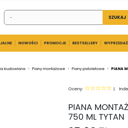
SZUKAJ
CJALNE
NOWOŚCI
PROMOCJE
BESTSELLERY
WYPRZEDAŻ
a budowlana
Piany montażowe
Piany pistoletowe
PIANA M
Oceny:
|
Inde
PIANA MONTAŻ
750 ML TYTAN