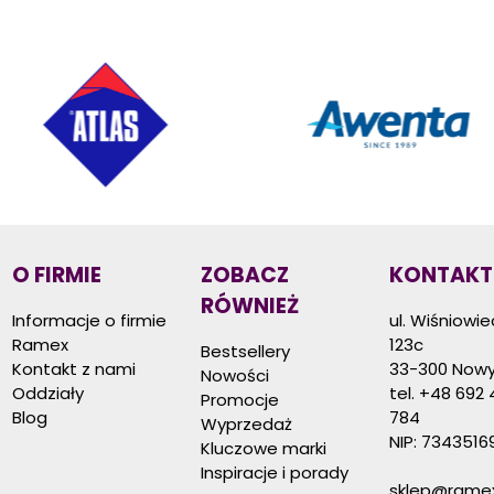
O FIRMIE
ZOBACZ
KONTAKT
RÓWNIEŻ
Informacje o firmie
ul. Wiśniowi
Ramex
123c
Bestsellery
Kontakt z nami
33-300 Nowy
Nowości
Oddziały
tel.
+48 692 
Promocje
Blog
784
Wyprzedaż
NIP: 7343516
Kluczowe marki
Inspiracje i porady
sklep@ramex