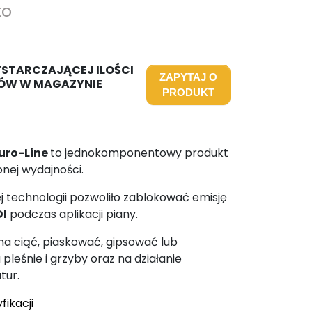
to
YSTARCZAJĄCEJ ILOŚCI
ZAPYTAJ O
ÓW W MAGAZYNIE
PRODUKT
uro-Line
to jednokomponentowy produkt
onej wydajności.
technologii pozwoliło zablokować emisję
DI
podczas aplikacji piany.
a ciąć, piaskować, gipsować lub
leśnie i grzyby oraz na działanie
tur.
fikacji