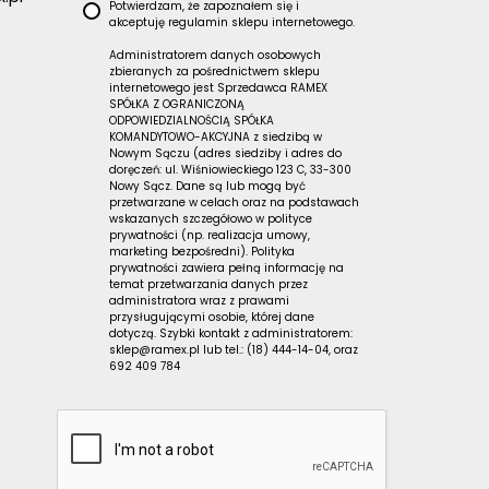
Potwierdzam, że zapoznałem się i
akceptuję
regulamin sklepu
internetowego.
Administratorem danych osobowych
zbieranych za pośrednictwem sklepu
internetowego jest Sprzedawca RAMEX
SPÓŁKA Z OGRANICZONĄ
ODPOWIEDZIALNOŚCIĄ SPÓŁKA
KOMANDYTOWO-AKCYJNA z siedzibą w
Nowym Sączu (adres siedziby i adres do
doręczeń: ul. Wiśniowieckiego 123 C, 33-300
Nowy Sącz. Dane są lub mogą być
przetwarzane w celach oraz na podstawach
wskazanych szczegółowo w polityce
prywatności (np. realizacja umowy,
marketing bezpośredni). Polityka
prywatności zawiera pełną informację na
temat przetwarzania danych przez
administratora wraz z prawami
przysługującymi osobie, której dane
dotyczą. Szybki kontakt z administratorem:
sklep@ramex.pl lub tel.: (18) 444-14-04, oraz
692 409 784