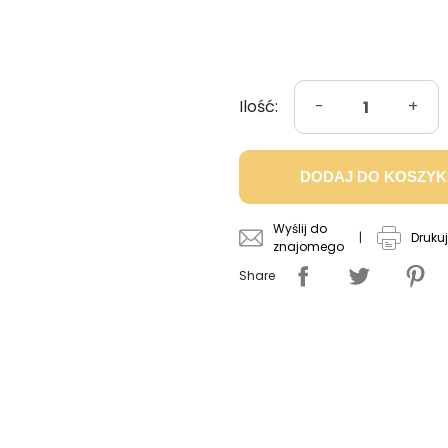
Ilość:
-
+
DODAJ DO KOSZY
Wyślij do
|
Drukuj
znajomego
Share