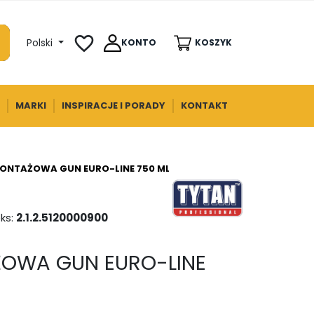
favorite_border
Polski
KONTO
KOSZYK
MARKI
INSPIRACJE I PORADY
KONTAKT
ONTAŻOWA GUN EURO-LINE 750 ML TYTAN
ks:
2.1.2.5120000900
OWA GUN EURO-LINE