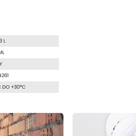
3 L
ML
Y
4261
C DO +30°C