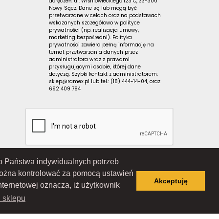
doręczeń: ul. Wiśniowieckiego 123 C, 33-300
Nowy Sącz. Dane są lub mogą być
przetwarzane w celach oraz na podstawach
wskazanych szczegółowo w polityce
prywatności (np. realizacja umowy,
marketing bezpośredni). Polityka
prywatności zawiera pełną informację na
temat przetwarzania danych przez
administratora wraz z prawami
przysługującymi osobie, której dane
dotyczą. Szybki kontakt z administratorem:
sklep@ramex.pl lub tel.: (18) 444-14-04, oraz
692 409 784
 do Państwa indywidualnych potrzeb
Wiśniowieckiego 123 C, 33-300 Nowy Sącz); wpisana do Rejestru
ąd Rejonowy dla Krakowa-Śródmieścia w Krakowie, XII Wydział
można kontrolować za pomocą ustawień
 7343516936; REGON: 122671197
Akceptuję
nternetowej oznacza, iż użytkownik
i sklepu