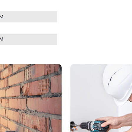
MM
MM