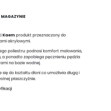
 MAGAZYNIE
i
Kaem
produkt przeznaczony do
bami akrylowymi.
go poliestru: podnosi komfort malowania,
a, a ponadto zapobiega pęcznieniu pędzla
rami na bazie wodnej.
ię do kształtu dłoni co umożliwia długą i
lnej płaszczyźnie.
fikacji