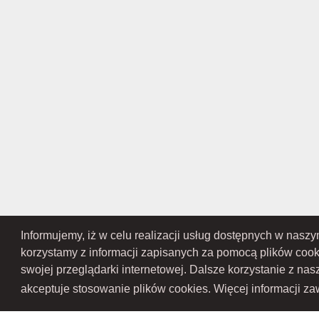
Informujemy, iż w celu realizacji usług dostępnych w nasz
RAMEX SPÓŁKA Z OGRANICZONĄ ODPOWIEDZIALNOŚCIĄ SPÓŁKA KOMANDY
Przedsiębiorców Krajowego Rejestru Sądowego pod numerem KR
korzystamy z informacji zapisanych za pomocą plików coo
Gospodarczy Krajowego Rejest
swojej przeglądarki internetowej. Dalsze korzystanie z na
akceptuje stosowanie plików cookies. Więcej informacji zaw