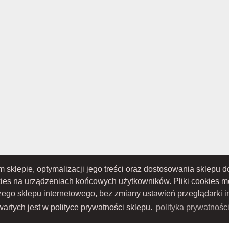
ym sklepie, optymalizacji jego treści oraz dostosowania sklepu
TOWO-AKCYJNA z siedzibą w Nowym Sączu (adres siedziby i adres do doręczeń: ul. 
S 0000434051; sąd rejestrowy, w którym przechowywana jest dokumentacja spółki: S
kies na urządzeniach końcowych użytkowników. Pliki cookies 
ru Sądowego; kapitał zakładowy w wysokości: 10 050 000 zł, w całości opłacony; NIP:
szego sklepu internetowego, bez zmiany ustawień przeglądarki i
artych jest w polityce prywatności sklepu.
polityka prywatnośc
Proudly designed by
Wszystkie prawa zastrzeżone