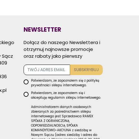
NEWSLETTER
eckiego
Dołącz do naszego Newslettera i
otrzymuj najnowsze promocje
 Sącz
oraz rabaty jako pierwszy
409
SUBSKRYBUJ
936
Potwierdzam, że zapoznałem się z
polityką
prywatności
sklepu internetowego.
.pl
Potwierdzam, że zapoznałem się i
akceptuję
regulamin sklepu
internetowego.
Administratorem danych osobowych
zbieranych za pośrednictwem sklepu
internetowego jest Sprzedawca RAMEX
SPÓŁKA Z OGRANICZONĄ
ODPOWIEDZIALNOŚCIĄ SPÓŁKA
KOMANDYTOWO-AKCYJNA z siedzibą w
Nowym Sączu (adres siedziby i adres do