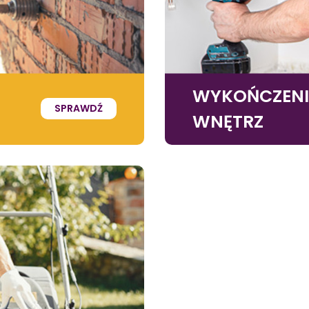
WYKOŃCZEN
SPRAWDŹ
WNĘTRZ