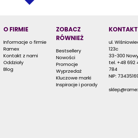
O FIRMIE
ZOBACZ
KONTAKT
RÓWNIEŻ
Informacje o firmie
ul. Wiśniowi
Ramex
123c
Bestsellery
Kontakt z nami
33-300 Nowy
Nowości
Oddziały
tel.
+48 692 
Promocje
Blog
784
Wyprzedaż
NIP: 7343516
Kluczowe marki
Inspiracje i porady
sklep@ramex