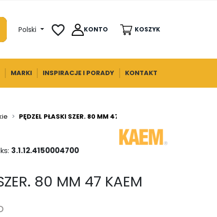
favorite_border
Polski
KONTO
KOSZYK
MARKI
INSPIRACJE I PORADY
KONTAKT
kie
PĘDZEL PŁASKI SZER. 80 MM 47 KAEM
ks:
3.1.12.4150004700
 SZER. 80 MM 47 KAEM
o