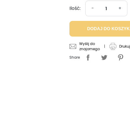
Ilość:
-
+
DODAJ DO KOSZY
Wyślij do
|
Drukuj
znajomego
Share