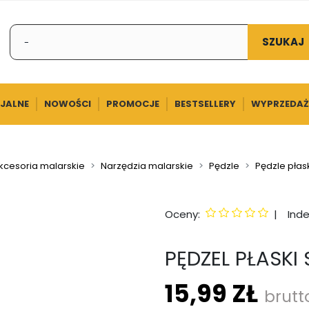
SZUKAJ
CJALNE
NOWOŚCI
PROMOCJE
BESTSELLERY
WYPRZEDAŻ
kcesoria malarskie
Narzędzia malarskie
Pędzle
Pędzle płas
Oceny:
|
Inde
PĘDZEL PŁASKI
15,99 ZŁ
brutt