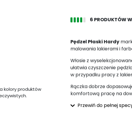
6 PRODUKTÓW W
Pędzel Płaski Hardy
mark
malowania lakierami i far
Włosie z wyselekcjonowane
ułatwia czyszczenie pędzl
w przypadku pracy z lakie
Rączka dobrze dopasowuje s
a kolory produktów
komfortową pracę na dowo
zeczywistych.
Przewiń do pełnej specy