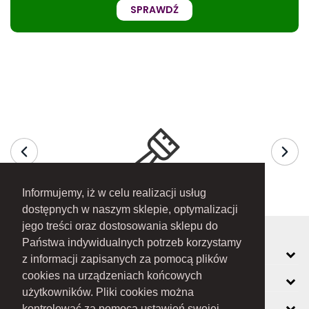
SPRAWDŹ
Informujemy, iż w celu realizacji usług
dostępnych w naszym sklepie, optymalizacji
jego treści oraz dostosowania sklepu do
Państwa indywidualnych potrzeb korzystamy
MOJE KONTO
z informacji zapisanych za pomocą plików
cookies na urządzeniach końcowych
INFORMACJE
użytkowników. Pliki cookies można
O FIRMIE
kontrolować za pomocą ustawień swojej