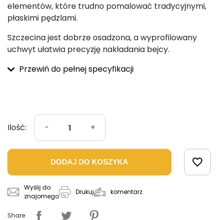
elementów, które trudno pomalować tradycyjnymi,
płaskimi pędzlami.
Szczecina jest dobrze osadzona, a wyprofilowany
uchwyt ułatwia precyzję nakładania bejcy.
Przewiń do pełnej specyfikacji
Ilość:
-
+
favorite_border
DODAJ DO KOSZYKA
Wyślij do
komentarz
Drukuj
znajomego
Share